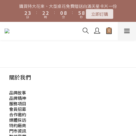
7
8
7
7
5
0
1
0
0
6
3
6
3
4
3
3
1
9
6
9
3
4
3
3
1
9
6
9
特大花束、大型桌花黑貓宅配限時免運費！
購買特大花束、大型桌花免費贈送白滿天星卡片一份
6
7
6
6
4
9
0
5
2
5
2
3
:
2
2
:
0
8
:
5
8
2
3
:
2
2
:
0
8
:
5
8
立即訂購
5
6
5
5
3
8
立即訂購
4
1
4
日
時
分
秒
日
時
分
秒
1
2
1
1
7
4
7
1
2
1
1
7
4
7
4
5
4
4
2
7
3
0
3
0
1
0
0
6
3
6
0
1
0
0
6
3
6
3
4
3
3
1
9
6
9
特大花束、大型桌花黑貓宅配限時免運費！
2
2
0
5
2
5
0
5
2
5
2
3
:
2
2
:
0
8
:
5
8
立即訂購
1
1
4
1
4
4
1
4
日
時
分
秒
1
2
1
1
7
4
7
0
0
3
3
0
0
3
3
0
1
0
0
6
3
6
2
2
2
2
0
5
2
5
1
1
1
1
4
1
4
0
0
0
0
3
0
3
2
2
關於我們
1
1
0
0
品牌故事
品牌精神
服務項目
會員招募
合作邀約
媒體採訪
特約廠商
門市資訊