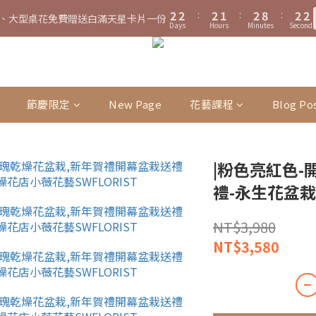
3
3
3
2
3
9
3
2
0
0
0
0
6
0
2
2
:
2
1
:
2
8
:
2
1
、大型桌花免費贈送白滿天星卡片一份
4
4
4
3
4
4
3
2
2
:
2
1
:
2
8
:
2
1
5
、大型桌花黑貓宅配限時免運費！
立
Days
Hours
Minutes
Seconds
1
1
1
0
1
7
1
0
Days
Hours
Minutes
Seconds
3
3
3
2
3
9
3
2
1
1
1
0
1
7
1
0
4
0
0
0
0
6
0
2
2
:
2
1
:
2
8
:
2
1
0
0
0
0
6
0
、大型桌花黑貓宅配限時免運費！
3
立
5
Days
Hours
Minutes
Seconds
1
1
1
0
1
7
1
0
5
2
4
0
0
0
0
6
0
4
1
3
5
3
0
2
節慶限定
New Page
花藝課程
Blog Po
4
2
1
3
1
0
2
0
1
|粉色亮紅色-
0
禮-永生花盆栽
NT$3,980
NT$3,580