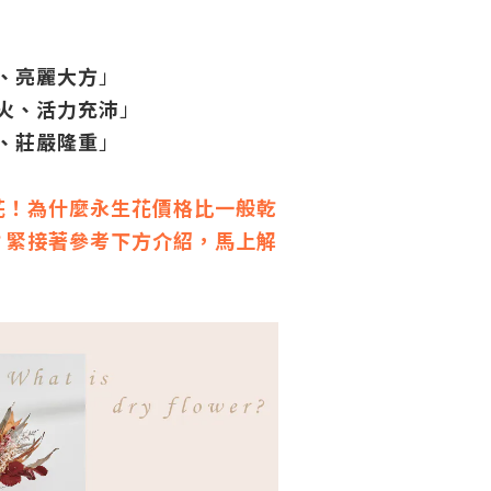
、亮麗大方
」
火、活力充沛
」
、莊嚴隆重
」
花！為什麼永生花價格比一般乾
？緊接著參考下方介紹，馬上解