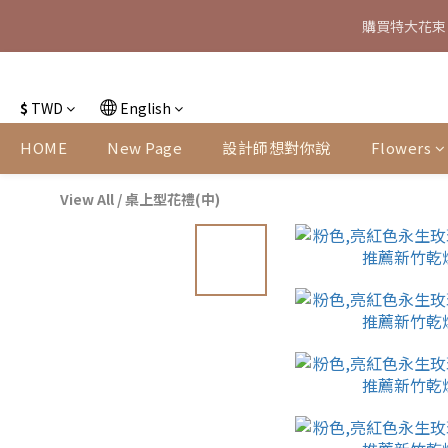
購買特大花束
特大花束
特大花束
$
TWD
English
HOME
New Page
設計師想對你說
Flowers
View All
/
桌上型花禮(中)