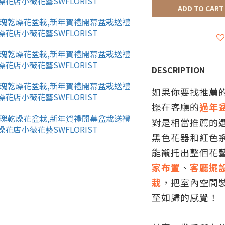
ADD TO CART
DESCRIPTION
如果你要找推薦
擺在客廳的
過年
對是相當推薦的
黑色花器和紅色
能襯托出整個花
家布置
、
客廳擺
栽
，把室內空間
至如歸的感覺！