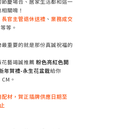
的節慶場合、居家生活都和這一
息相關唷！
、
長官主管退休送禮
、
業務成交
..等等。
物最重要的就是那份真誠祝福的
薇花藝竭誠推薦
粉色亮紅色
開
新年賀禮
-永生花盆栽
給你
 CM。
用配材，賀正插牌供應日期至
)止
。