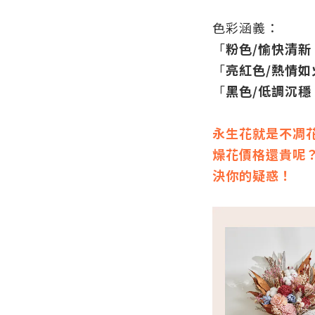
色彩涵義：
「
粉色/愉快清新
「
亮紅色/熱情如
「
黑色/低調沉穩
永生花就是不凋
燥花價格還貴呢
決你的疑惑！