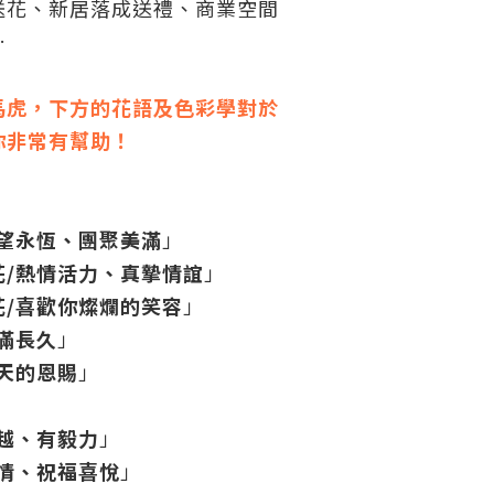
送花、新居落成送禮、商業空間
…
馬虎，下方的花語及色彩學對於
你非常有幫助！
希望永恆、團聚美滿
」
花/熱情活力、真摯情誼
」
花/喜歡你燦爛的笑容
」
滿長久
」
天的恩賜
」
越、有毅力
」
情、祝福喜悅
」