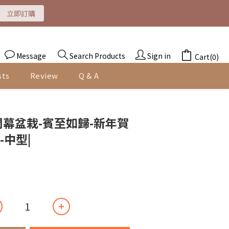
立即訂購
即訂購
即訂購
Message
Search Products
Sign in
Cart(0)
sts
Review
Q & A
BUY NOW
開幕盆栽-賓至如歸-新年賀
-中型|