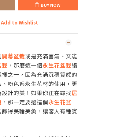
BUY NOW
Add to Wishlist
的
開幕盆栽
或是充滿喜氣、又能
盆栽
，那麼這一個
永生花盆栽
絕
選擇之一，因為充滿沉穩質感的
系、粉色系永生花材的使用，更
藝設計的美！如果你正在尋找
居
設
，那一定要選這個
永生花盆
裝飾得美輪美奐，讓客人有種賓