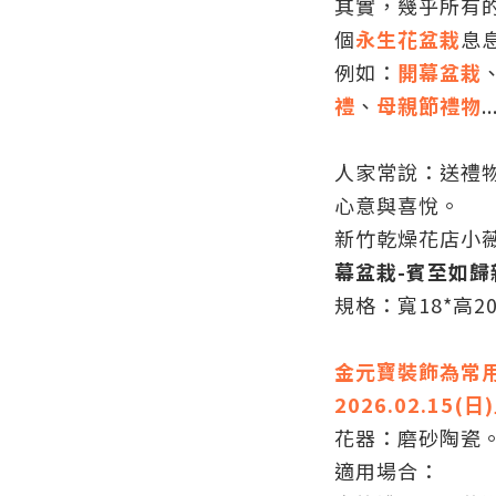
其實，幾乎所有
個
永生花盆栽
息
例如：
開幕盆栽
禮
、
母親節禮物
.
人家常說：送禮
心意與喜悅。
新竹乾燥花店小
幕盆栽-
賓至如歸
規格：寬18*高20
金元寶裝飾為常
2026.02.15(日
花器：磨砂陶瓷
適用場合：