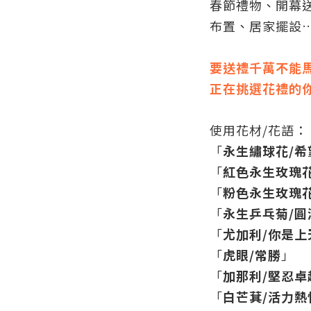
春節禮物、開幕
布置、居家擺設
要送禮千萬不能
正在挑選花禮的
使用花材/花語：
「
永生繡球花/
「
紅色永生玫瑰
「
粉色永生玫瑰
「
永生乒乓菊/圓
「
尤加利/你是上
「
虎眼/常勝
」
「
加那利/堅忍卓
「
白芒萁/活力熱