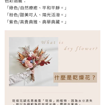
色彩涵義：
「綠色/自然療癒、平和平靜。」
「粉色/甜美可人、陽光活潑。」
「紫色/高貴典雅、典華典藏。」