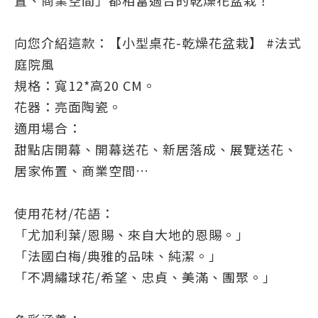
置、商業空間」都相當適合的乾燥花盆栽！
向您介紹這款：【小型桌花-乾燥花盆栽】 #法式
庭院風
規格：寬12*高20 CM。
花器：亮面陶瓷。
適用場合：
甜點店開幕、開幕送花、新居落成、展覽送花、
居家佈置、商業空間…
使用花材/花語：
「尤加利葉/恩賜、來自大地的恩賜。」
「法國白梅/典雅的品味、純潔。」
「不凋繡球花/希望、忠貞、美滿、團聚。」