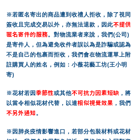
※若匿名寄出的商品遭到收禮人拒收，除了視同
不提供
簽收且完成交易以外，亦無法退款，因此
匿名寄件的服務
。對物流業者來說，我們(公司)
是寄件人，但為避免收件者誤以為是詐騙或認為
不是自己的包裹而拒收，我們會在物流運單上附
註購買人的姓名，例如：小薇花藝工坊(王小明
寄)
季節性
不可抗力因素短缺
※花材若因
或其他
，將
相似視覺效果
以當令相似花材代替，以達
，我們
不另外通知
。
※因肺炎疫情影響進口，若部分包裝材料或花材