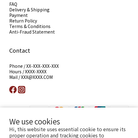
FAQ
Delivery & Shipping
Payment
Return Policy
Terms & Conditions
Anti-Fraud Statement
Contact
Phone / XX-XXX-XXX-XXX
Hours / XXXX-XXXX
Mail / XXX@XXXX.COM
We use cookies
Hi, this website uses essential cookie to ensure its
提醒您，我們不會以電話或簡訊方式通知變更付款方式。
proper operation and tracking cookies to