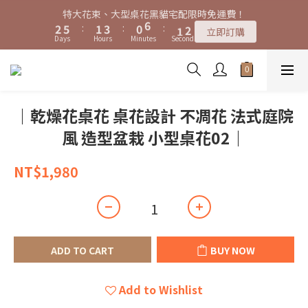
7
6
8
5
9
8
3
3
6
6
2
2
4
4
1
1
6
6
6
6
9
9
特大花束、大型桌花黑貓宅配限時免運費！
特大花束、大型桌花黑貓宅配限時免運費！
6
9
5
7
4
9
9
9
8
7
2
2
5
5
:
:
1
1
3
3
:
:
0
0
5
5
:
:
5
5
8
8
5
8
4
6
3
8
8
立即訂購
立即訂購
8
7
9
6
Days
Days
Hours
Hours
Minutes
Minutes
Seconds
Seconds
1
1
4
4
0
0
2
2
4
4
4
4
7
7
4
7
3
5
2
7
7
7
6
8
5
0
0
3
3
1
1
3
3
3
3
6
6
3
6
2
4
1
6
6
9
購買特大花束、大型桌花免費贈送白滿天星卡片一份
6
9
5
7
4
9
9
2
2
0
0
2
2
2
2
5
5
2
5
:
1
3
:
0
5
:
5
8
5
8
4
6
3
8
8
立即訂購
1
1
1
1
1
1
4
4
Days
Hours
Minutes
Seconds
1
4
0
2
4
4
7
4
7
3
5
2
7
7
0
0
0
0
0
0
3
3
0
3
1
3
3
6
｜乾燥花桌花 桌花設計 不凋花 法式庭院
3
6
2
4
1
6
6
9
特大花束、大型桌花黑貓宅配限時免運費！
2
2
2
0
2
2
5
2
5
:
1
3
:
0
5
:
5
8
立即訂購
風 造型盆栽 小型桌花02｜
1
1
1
1
1
4
Days
Hours
Minutes
Seconds
1
4
0
2
4
4
7
0
0
0
0
0
3
0
3
1
3
3
6
2
NT$1,980
2
0
2
2
5
1
1
1
1
4
0
0
0
0
3
2
1
0
ADD TO CART
BUY NOW
Add to Wishlist