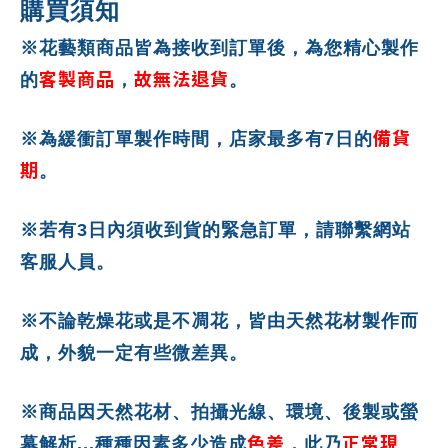
購買須知
※花藝類商品皆為接收到訂單後，為您精心製作
客製商品
故無法退貨
的
，
。
備貨
※為緩衝訂單製作時間，店家最多有7日的
期
。
※若有3日內須收到貨的緊急訂單，請聯繫網站
客服人員。
※不論乾燥花或是不凋花，皆由天然花材製作而
成，外貌一定有些微差異。
※商品因天然花材、拍攝光線、環境、後製或螢
色差
正常現
幕解析...種種因素多少造成
，此乃