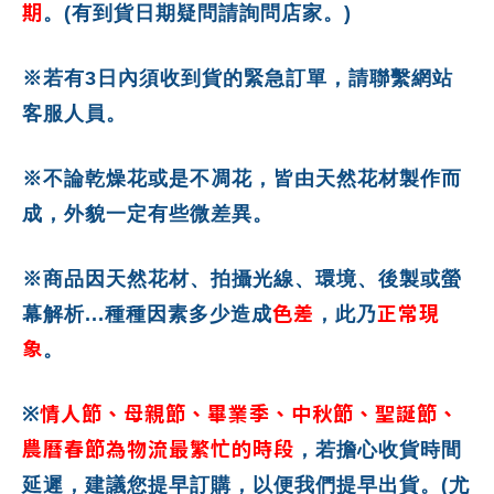
期
。(有到貨日期疑問請詢問店家。)
※若有3日內須收到貨的緊急訂單，請聯繫網站
客服人員。
※不論乾燥花或是不凋花，皆由天然花材製作而
成，外貌一定有些微差異。
※商品因天然花材、拍攝光線、環境、後製或螢
色差
正常現
幕解析...種種因素多少造成
，此乃
象
。
情人節、母親節、畢業季、中秋節、聖誕節、
※
農曆春節為物流最繁忙的時段
，若擔心收貨時間
延遲，建議您提早訂購，以便我們提早出貨。(尤