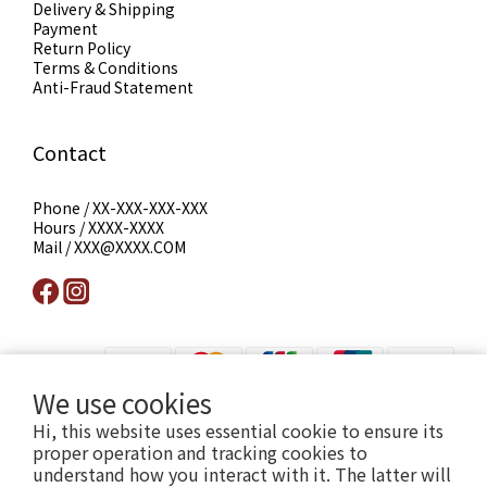
Delivery & Shipping
Payment
Return Policy
Terms & Conditions
Anti-Fraud Statement
Contact
Phone / XX-XXX-XXX-XXX
Hours / XXXX-XXXX
Mail / XXX@XXXX.COM
We use cookies
Hi, this website uses essential cookie to ensure its
提醒您，我們不會以電話或簡訊方式通知變更付款方式。
proper operation and tracking cookies to
understand how you interact with it. The latter will