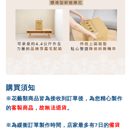
購買須知
※花藝類商品皆為接收到訂單後，為您精心製作
客製商品
故無法退貨
的
，
。
備貨
※為緩衝訂單製作時間，店家最多有7日的