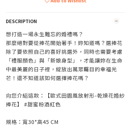
Add to Wishlist
DESCRIPTION
想打造一場永生難忘的婚禮嗎？
那麼絕對要從捧花開始著手！妳知道嗎？選捧花
除了要依照自己的喜好挑選外，同時也需要考慮
「禮服顏色」與「新娘身型」，才能讓妳在生命
中最美麗的日子裡，綻放出萬眾矚目的幸福光
芒！還不知道該如何選擇捧花嗎？
向您介紹這款：【
歐式田園風
放射形-乾燥花婚紗
捧花】 #甜蜜粉酒紅色
規格：寬30*高45 CM