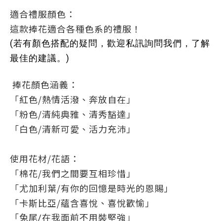
適合禮服顏色：
這款捧花適合各種色系的禮服！
(若有顏色搭配的疑問，歡迎私訊詢問我們，了解
最佳的建議。)
捧花顏色涵義：
「紅色/熱情活潑、奔放自在」
「粉色/清純典雅、清秀豁達」
「白色/清新可愛、活力充沛」
使用花材/花語：
「棉花/我們之間要互相珍惜」
「
尤加利葉
/有你的回憶是時光的恩賜」
「
卡斯比亞
/蘊含喜悅、喜悅歡愉」
「
兔尾/在我面前不用裝堅強
」