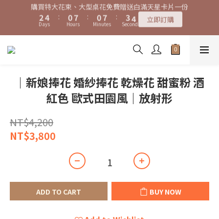
7
9
5
5
8
8
8
8
3
3
5
5
1
1
8
8
1
1
8
8
4
4
4
4
特大花束、大型桌花黑貓宅配限時免運費！
特大花束、大型桌花黑貓宅配限時免運費！
6
8
4
4
7
7
9
7
7
2
2
4
4
:
:
0
0
7
7
:
:
0
0
7
7
:
:
3
3
3
3
5
7
3
3
6
6
立即訂購
立即訂購
8
6
6
9
9
Days
Days
Hours
Hours
Minutes
Minutes
Seconds
Seconds
1
1
3
3
6
6
6
6
2
2
2
2
4
6
2
9
2
9
5
5
7
9
5
5
8
8
0
0
2
2
5
5
5
5
1
1
1
1
3
5
1
8
1
8
4
4
購買特大花束、大型桌花免費贈送白滿天星卡片一份
6
8
4
4
7
7
1
1
4
4
4
4
0
0
0
0
2
4
:
0
7
:
0
7
:
3
3
5
7
3
3
6
6
立即訂購
0
0
3
3
3
3
Days
Hours
Minutes
Seconds
1
3
6
6
2
2
4
6
2
9
2
9
5
5
2
2
2
2
0
2
5
5
1
1
｜新娘捧花 婚紗捧花 乾燥花 甜蜜粉 酒
3
5
1
8
1
8
4
4
特大花束、大型桌花黑貓宅配限時免運費！
1
1
1
1
1
4
4
0
0
2
4
:
0
7
:
0
7
:
3
3
立即訂購
紅色 歐式田園風｜放射形
0
0
0
0
0
3
3
Days
Hours
Minutes
Seconds
1
3
6
6
2
2
2
2
0
2
5
5
1
1
1
1
NT$4,200
1
4
4
0
0
0
0
0
3
3
NT$3,800
2
2
1
1
0
0
ADD TO CART
BUY NOW