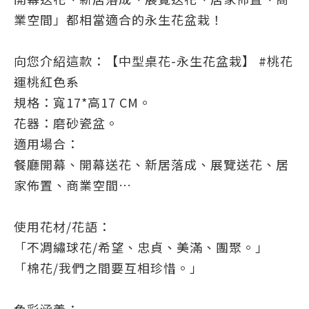
業空間」都相當適合的永生花盆栽！
向您介紹這款：【中型桌花-永生花盆栽】 #桃花
運桃紅色系
規格：寬17*高17 CM。
花器：磨砂瓷盆。
適用場合：
餐廳開幕、開幕送花、新居落成、展覽送花、居
家佈置、商業空間…
使用花材/花語：
「不凋繡球花/希望、忠貞、美滿、團聚。」
「棉花/我們之間要互相珍惜。」