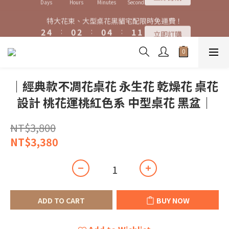
7
9
5
7
5
9
5
8
8
8
3
3
5
5
1
1
3
3
1
1
5
5
1
1
特大花束、大型桌花黑貓宅配限時免運費！
特大花束、大型桌花黑貓宅配限時免運費！
6
8
4
6
4
8
4
9
7
9
7
7
2
2
4
4
:
:
0
0
2
2
:
:
0
0
4
4
:
:
0
0
9
9
5
7
3
5
3
7
3
立即訂購
立即訂購
8
6
8
6
6
Days
Days
Hours
Hours
Minutes
Minutes
Seconds
Seconds
1
1
3
3
1
1
3
3
8
8
4
6
2
4
2
6
2
7
9
5
7
5
9
5
0
0
2
2
0
0
2
2
7
7
3
5
1
3
1
5
1
購買特大花束、大型桌花免費贈送白滿天星卡片一份
6
8
4
6
4
8
4
1
1
1
1
6
6
2
4
:
0
2
:
0
4
:
0
9
5
7
3
5
3
7
3
立即訂購
0
0
0
0
5
5
Days
Hours
Minutes
Seconds
1
3
1
3
8
4
6
2
4
2
6
2
4
4
0
2
0
2
7
｜經典款不凋花桌花 永生花 乾燥花 桌花
3
5
1
3
1
5
1
特大花束、大型桌花黑貓宅配限時免運費！
3
3
1
1
6
2
4
:
0
2
:
0
4
:
0
9
立即訂購
設計 桃花運桃紅色系 中型桌花 黑盆｜
2
2
0
0
5
Days
Hours
Minutes
Seconds
1
3
1
3
8
1
1
4
0
2
0
2
7
0
0
3
NT$3,800
1
1
6
2
0
0
5
NT$3,380
1
4
0
3
2
1
0
ADD TO CART
BUY NOW