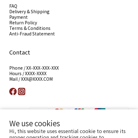
FAQ
Delivery & Shipping
Payment
Return Policy
Terms & Conditions
Anti-Fraud Statement
Contact
Phone / XX-XXX-XXX-XXX
Hours / XXXX-XXXX
Mail / XXX@XXXX.COM
We use cookies
Hi, this website uses essential cookie to ensure its
提醒您，我們不會以電話或簡訊方式通知變更付款方式。
proper operation and tracking cookies to