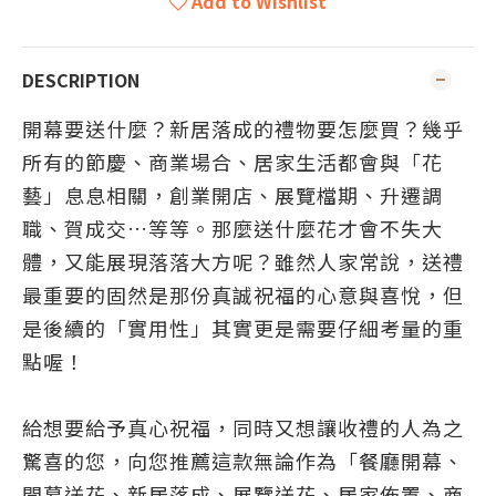
Add to Wishlist
DESCRIPTION
開幕要送什麼？新居落成的禮物要怎
麼
買？幾乎
所有的節慶、商業場合、居家生活都會與「花
藝」息息相關，創業開店、展覽檔期、升遷調
職、賀成交…等等。那麼送什麼花才會不失大
體，又能展現落落大方呢？雖然人家常說，送禮
最重要的固然是那份真誠祝福的心意與喜悅，但
是後續的「實用性」其實更是需要仔細考量的重
點喔！
給想要給予真心祝福，同時又想讓收禮的人為之
驚喜的您，向您推薦這款無論作為「餐廳開幕、
開幕送花、新居落成、展覽送花、居家佈置、商