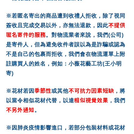
※若匿名寄出的商品遭到收禮人拒收，除了視同
不提供
簽收且完成交易以外，亦無法退款，因此
匿名寄件的服務
。對物流業者來說，我們(公司)
是寄件人，但為避免收件者誤以為是詐騙或認為
不是自己的包裹而拒收，我們會在物流運單上附
註購買人的姓名，例如：小薇花藝工坊(王小明
寄)
季節性
不可抗力因素短缺
※花材若因
或其他
，將
相似視覺效果
以當令相似花材代替，以達
，我們
不另外通知
。
※因肺炎疫情影響進口，若部分包裝材料或花材