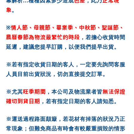
色差
正常現
幕解析...種種因素多少造成
，此乃
象
。
情人節、母親節、畢業季、中秋節、聖誕節、
※
農曆春節為物流最繁忙的時段
，若擔心收貨時間
延遲，建議您提早訂購，以便我們提早出貨。
※若有指定收貨日期的客人，一定要先詢問客服
人員目前出貨狀況，切勿直接提交訂單。
旺季期間
無法保證
※尤其
，本公司及物流業者皆
確切到貨日期
，若有指定日期的客人請知悉。
※運送過程路面顛簸，若花材有掉落的狀況乃正
常現象；但難免商品有時會有較嚴重損毀的情形