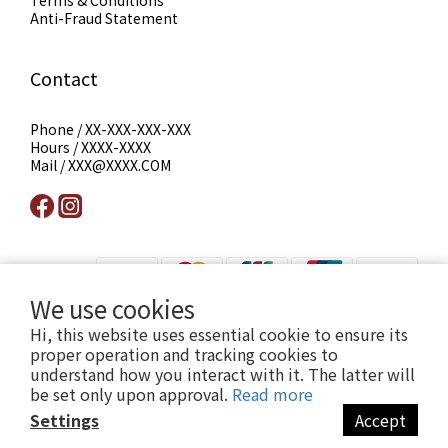
Anti-Fraud Statement
Contact
Phone / XX-XXX-XXX-XXX
Hours / XXXX-XXXX
Mail / XXX@XXXX.COM
We use cookies
Hi, this website uses essential cookie to ensure its
提醒您，我們不會以電話或簡訊方式通知變更付款方式。
proper operation and tracking cookies to
understand how you interact with it. The latter will
Copyright© [2024][小薇花藝工坊]
be set only upon approval.
Read more
Settings
Accept