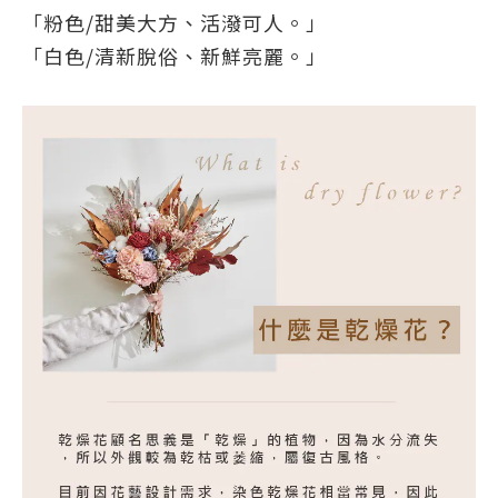
「粉色/甜美大方、活潑可人。」
「白色/清新脫俗、新鮮亮麗。」