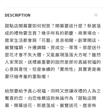
DESCRIPTION
甜點店開幕
要如何祝賀？
開幕要送什麼？新居落
成的禮物要怎買？幾乎所有的節慶、商業場合、
居家生活都會與「花藝」息息相關，創業開店、
展覽檔期、升遷調職、賀成交…等等。那麼送什
麼花才會不失大體，又能展現落落大方呢？雖然
人家常說，送禮最重要的固然是那份真誠祝福的
心意與喜悅，但是後續的「實用性」其實更是需
要仔細考量的重點喔！
給想要給予真心祝福，同時又想讓收禮的人為之
驚喜的您，向您推薦這款無論作為「甜點店開
幕、開幕送花、新居落成、展覽送花、居家佈