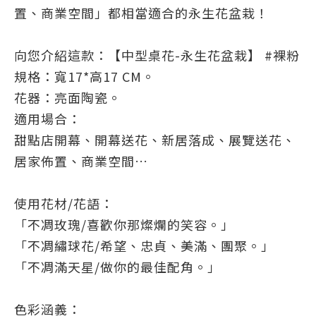
置、商業空間」都相當適合的永生花盆栽！
向您介紹這款：【中型桌花-永生花盆栽】 #裸粉
規格：寬17*高17 CM。
花器：亮面陶瓷。
適用場合：
甜點店開幕、開幕送花、新居落成、展覽送花、
居家佈置、商業空間…
使用花材/花語：
「不凋玫瑰/喜歡你那燦爛的笑容。」
「不凋繡球花/希望、忠貞、美滿、團聚。」
「不凋滿天星/做你的最佳配角。」
色彩涵義：