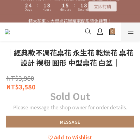
7
9
6
6
6
9
9
9
3
3
5
5
2
2
9
9
2
2
6
6
2
2
8
8
特大花束、大型桌花黑貓宅配限時免運費！
特大花束、大型桌花黑貓宅配限時免運費！
6
8
5
5
9
5
9
8
8
8
2
2
4
4
:
:
1
1
8
8
:
:
1
1
5
5
:
:
1
1
7
7
5
7
4
4
8
4
立即訂購
立即訂購
8
7
7
7
Days
Days
Hours
Hours
Minutes
Minutes
Seconds
Seconds
1
1
3
3
0
0
7
7
0
0
4
4
0
0
6
6
4
6
3
3
7
3
9
7
9
6
6
6
0
0
2
2
6
6
3
3
5
5
3
5
2
9
2
6
2
8
購買特大花束、大型桌花免費贈送白滿天星卡片一份
6
8
5
5
9
5
1
1
5
5
2
2
4
4
2
4
:
1
8
:
1
5
:
1
7
5
7
4
4
8
4
立即訂購
0
0
4
4
1
1
3
3
Days
Hours
Minutes
Seconds
1
3
0
7
0
4
0
6
4
6
3
3
7
3
9
3
3
0
0
2
2
0
2
6
3
5
｜經典款不凋花桌花 永生花 乾燥花 桌花
3
5
2
9
2
6
2
8
特大花束、大型桌花黑貓宅配限時免運費！
2
2
1
1
1
5
2
4
2
4
:
1
8
:
1
5
:
1
7
立即訂購
設計 裸粉 圓形 中型桌花 白盆｜
1
1
0
0
0
4
1
3
Days
Hours
Minutes
Seconds
1
3
0
7
0
4
0
6
0
0
3
0
2
0
2
6
3
5
2
1
NT$3,980
1
5
2
4
1
0
0
4
1
3
NT$3,580
0
3
0
2
Sold Out
2
1
1
0
Please message the shop owner for order details.
0
MESSAGE
Add to Wishlist