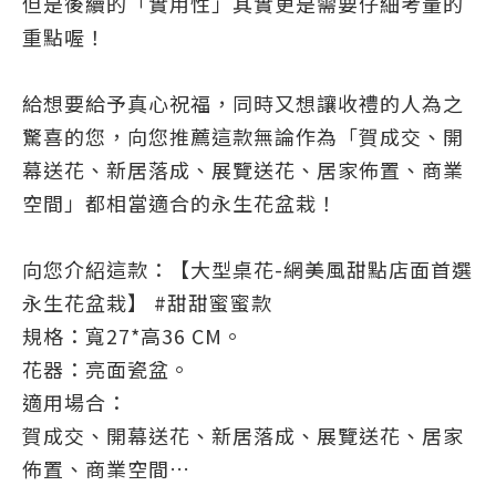
但是後續的「實用性」其實更是需要仔細考量的
重點喔！
給想要給予真心祝福，同時又想讓收禮的人為之
驚喜的您，向您推薦這款無論作為「
賀成交
、開
幕送花、新居落成、展覽送花、居家佈置、商業
空間
」都相當適合的永生花盆栽！
向您介紹這款：【大型桌花-網美風甜點店面首選
永生花盆栽】 #甜甜蜜蜜款
規格：寬27*高36 CM。
花器：亮面瓷盆。
適用場合：
賀成交
、開幕送花、新居落成、展覽送花、居家
佈置、商業空間…