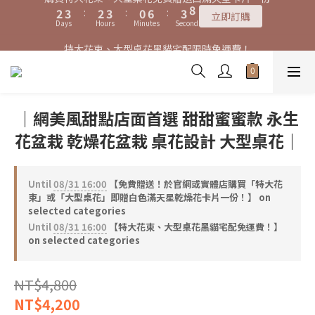
7
8
7
8
5
8
8
3
3
4
4
3
3
4
4
1
1
7
7
4
4
7
7
特大花束、大型桌花黑貓宅配限時免運費！
特大花束、大型桌花黑貓宅配限時免運費！
6
7
6
7
4
7
9
9
7
2
2
3
3
:
:
2
2
3
3
:
:
0
0
6
6
:
:
3
3
6
6
5
6
5
6
3
9
6
9
立即訂購
立即訂購
8
9
8
9
6
9
Days
Days
Hours
Hours
Minutes
Minutes
Seconds
Seconds
1
1
2
2
1
1
2
2
5
5
2
2
5
5
4
5
4
5
2
8
5
8
7
8
7
8
5
8
0
0
1
1
0
0
1
1
4
4
1
1
4
4
3
4
3
4
1
7
4
7
購買特大花束、大型桌花免費贈送白滿天星卡片一份
6
7
6
7
4
7
0
0
0
0
3
3
0
0
3
3
2
3
:
2
3
:
0
6
:
3
6
5
6
5
6
3
9
6
9
立即訂購
2
2
2
2
Days
Hours
Minutes
Seconds
1
2
1
2
5
2
5
4
5
4
5
2
8
5
8
1
1
1
1
0
1
0
1
4
1
4
｜網美風甜點店面首選 甜甜蜜蜜款 永生
3
4
3
4
1
7
4
7
特大花束、大型桌花黑貓宅配限時免運費！
0
0
0
0
0
0
3
0
3
2
3
:
2
3
:
0
6
:
3
6
立即訂購
花盆栽 乾燥花盆栽 桌花設計 大型桌花｜
2
2
Days
Hours
Minutes
Seconds
1
2
1
2
5
2
5
1
1
0
1
0
1
4
1
4
0
0
0
0
3
0
3
Until
08/31 16:00
【免費贈送！於官網或實體店購買「特大花
2
2
束」或「大型桌花」即贈白色滿天星乾燥花卡片一份！】 on
1
1
selected categories
0
0
Until
08/31 16:00
【特大花束、大型桌花黑貓宅配免運費！】
on selected categories
NT$4,800
NT$4,200