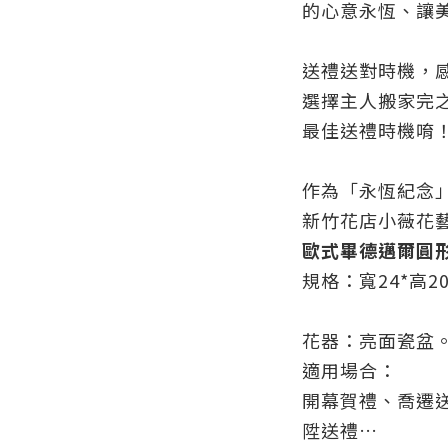
的心意永恆、讓
送禮送對時機，
選擇主人搬家完
最佳送禮時機唷
作為「永恆紀念
新竹花店小薇花
歐式畢德邁爾圓形
規格：寬24*高20
花器：
亮面瓷盆
適用場合：
開幕賀禮、喬遷
陞送禮…