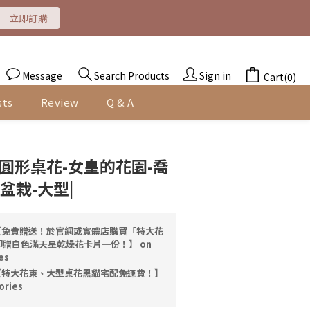
即訂購
即訂購
Message
Search Products
Sign in
Cart(0)
sts
Review
Q & A
BUY NOW
圓形桌花-女皇的花園-喬
盆栽-大型|
免費贈送！於官網或實體店購買「特大花
贈白色滿天星乾燥花卡片一份！】 on
es
特大花束、大型桌花黑貓宅配免運費！】
ories