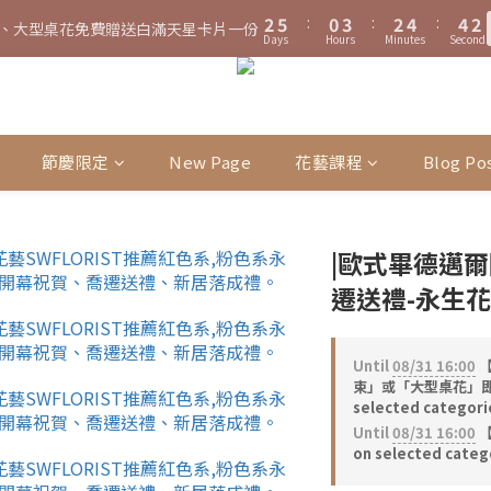
3
6
1
4
3
5
5
2
2
0
1
1
Days
Hours
Minutes
Seconds
1
4
2
1
3
3
0
3
6
1
4
3
5
5
2
2
5
:
0
3
:
2
4
:
4
1
1
0
0
、大型桌花黑貓宅配限時免運費！
立
0
3
1
0
2
2
2
5
:
0
3
:
2
4
:
4
1
Days
Hours
Minutes
Seconds
1
4
2
1
3
3
0
、大型桌花黑貓宅配限時免運費！
0
立
2
0
1
1
Days
Hours
Minutes
Seconds
1
4
2
1
3
3
0
0
3
1
0
2
2
1
0
0
0
3
1
0
2
2
2
0
1
1
0
2
0
1
1
1
0
0
1
0
0
0
0
節慶限定
New Page
花藝課程
Blog Po
|歐式畢德邁爾
遷送禮-永生花
Until
08/31 16:00
【
束」或「大型桌花」即
selected categori
Until
08/31 16:00
【
on selected categ