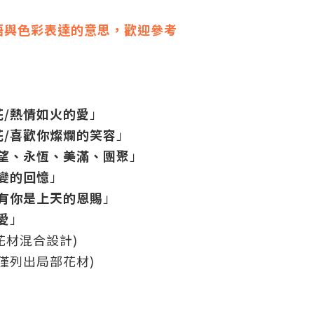
語與色彩表達的意思，歡迎參考
花/熱情如火的愛
」
花/喜歡你燦爛的笑容
」
希望、永恆、美滿、團聚
」
變的回憶
」
/有你是上天的恩賜
」
愛
」
花材混合設計)
僅列出局部花材)