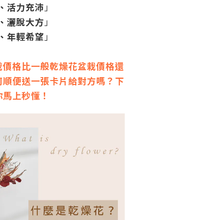
、活力充沛
」
、灑脫大方
」
、年輕希望
」
栽價格比一般乾燥花盆栽價格還
何順便送一張卡片給對方嗎？下
你馬上秒懂！