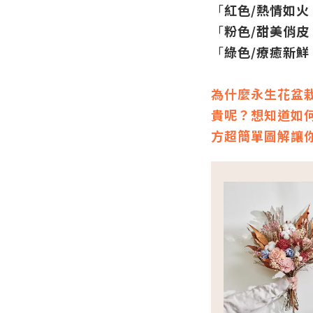
「
紅
色/熱情如火
「
粉色/甜美俏皮
「
綠色/療癒新鮮
為什麼永生花盆
貴呢？想知道如
方超簡單圖解讓