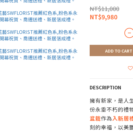
NT$11,000
NT$9,980
ADD TO CART
DESCRIPTION
擁有新家，是人
份永垂不朽的禮
盆栽
作為
入新居
刻的幸福，以美