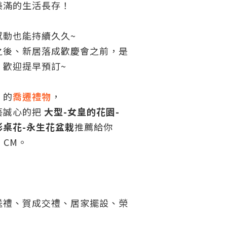
美滿的生活長存！
感動也能持續久久~
之後、新居落成歡慶會之前，是
！歡迎提早預訂~
」的
喬遷禮物
，
藝誠心的把
大型-女皇的花園-
桌花-永生花盆栽
推薦給你
 CM。
。
送禮、賀成交禮、居家擺設、榮