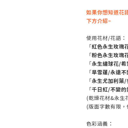
如果你想知道花
下方介紹~
使用花材/花語：
「
紅色永生
玫瑰
「
粉色永生
玫瑰
「
永生
繡球花/
「
旱雪蓮/永遠不
「
永生尤加利葉
「
千日紅/不變的
(乾燥花材&永生
(版面字數有限，
色彩涵義：