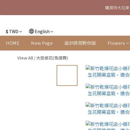
特大花束
特大花束
$
TWD
English
HOME
New Page
設計師想對你說
Flowers
View All
/
大型桌花(免運費)