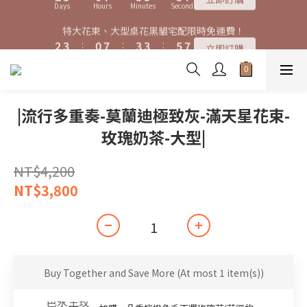
7
8
5
8
8
8
3
3
4
4
1
1
8
8
4
4
4
4
6
6
6
6
特大花束、大型桌花黑貓宅配限時免運費！
特大花束、大型桌花黑貓宅配限時免運費！
6
7
4
7
7
9
9
9
7
2
2
3
3
:
:
0
0
7
7
:
:
3
3
3
3
:
:
5
5
5
5
5
6
3
6
6
8
8
立即訂購
立即訂購
8
9
6
9
9
Days
Days
Hours
Hours
Minutes
Minutes
Seconds
Seconds
1
1
2
2
6
6
2
2
2
2
4
4
4
4
4
5
2
9
5
5
7
7
7
8
5
8
8
0
0
1
1
5
5
1
1
1
1
3
3
3
3
3
4
1
8
4
4
6
6
購買特大花束、大型桌花免費贈送白滿天星卡片一份
6
7
4
7
7
9
9
0
0
4
4
0
0
0
0
2
2
2
2
2
3
:
0
7
:
3
3
:
5
5
5
6
3
6
6
8
8
立即訂購
3
3
1
1
1
1
Days
Hours
Minutes
Seconds
1
2
6
2
2
4
4
4
5
2
9
5
5
7
7
2
2
0
0
0
0
0
1
5
1
1
3
3
|流行多重奏-莫蘭迪極致灰-滿天星花束-
3
4
1
8
4
4
6
6
特大花束、大型桌花黑貓宅配限時免運費！
1
1
0
4
0
0
2
2
2
3
:
0
7
:
3
3
:
5
5
立即訂購
玫瑰奶茶-大型|
0
0
3
1
1
Days
Hours
Minutes
Seconds
1
2
6
2
2
4
4
2
0
0
0
1
5
1
1
3
3
1
NT$4,200
0
4
0
0
2
2
0
3
1
1
NT$3,800
2
0
0
1
0
Buy Together and Save More
(At most 1 item(s))