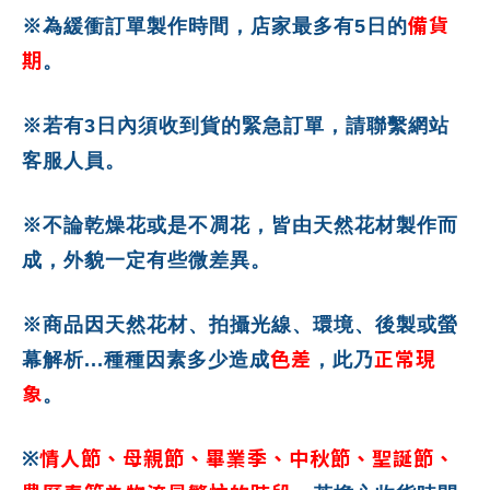
備貨
※為緩衝訂單製作時間，店家最多有5日的
期
。
※若有3日內須收到貨的緊急訂單，請聯繫網站
客服人員。
※不論乾燥花或是不凋花，皆由天然花材製作而
成，外貌一定有些微差異。
※商品因天然花材、拍攝光線、環境、後製或螢
色差
正常現
幕解析...種種因素多少造成
，此乃
象
。
情人節、母親節、畢業季、中秋節、聖誕節、
※