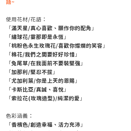
語~
使用花材/花語：
「
滿天星/真心喜歡、願作你的配角
」
「
繡球花/霎那即是永恆
」
「
桃粉色永生玫瑰花/喜歡你燦爛的笑容
」
「
棉花
/我們之間要好好珍惜
」
「
兔尾草
/在我面前不要裝堅強
」
「
加那利
/堅忍不拔
」
「
尤加利葉
/你是上天的恩賜
」
「
卡斯比亞/真誠、喜悅
」
「
索拉花(玫瑰造型)
/純潔的愛
」
色彩涵義：
「
香檳色/創造幸福、活力充沛
」