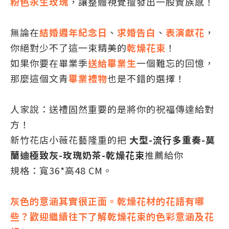
粉色永生玫瑰
，讓整體視覺擅發出一股貴族感！
無論在
結婚週年紀念日
、
求婚告白
、
表演獻花
，
你絕對少不了這一束精美的
乾燥花束
！
如果你要在畢業季
送給畢業生
一個難忘的回憶，
那麼這個文青
畢業禮物
也是不錯的選擇！
人家說：送禮固然重要的是將你的祝福傳達給對
方！
新竹花店小薇花藝隆重的把
大型-流行多重奏-莫
蘭迪極致灰-玫瑰奶茶-乾燥花束
推薦給你
規格：寬36*高48 CM。
灰色的意涵其實很正面。乾燥花材的花語有哪
些？歡迎繼續往下了解乾燥花束的色彩意涵及花