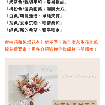
「
奶茶
色/
親切平和、容易相處
」
「
桃粉
色/溫柔甜美、灑脫大方
」
「
白
色/朝氣活潑、單純天真
」
「
灰
色/
安定沉穩、穩健柔和
」
「
綠色/新的希望、和平穩定
」
索拉花和乾燥花有什麼不同？為什麼永生花比乾
燥花還要貴？更多介紹歡迎你繼續往下閱讀唷！