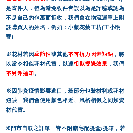
是寄件人，但為避免收件者誤以為是詐騙或認為
不是自己的包裹而拒收，我們會在物流運單上附
註購買人的姓名，例如：小薇花藝工坊(王小明
寄)
季節性
不可抗力因素短缺
※花材若因
或其他
，將
相似視覺效果
以當令相似花材代替，以達
，我們
不另外通知
。
※因肺炎疫情影響進口，若部分包裝材料或花材
短缺，我們會使用顏色相近、風格相似之同類資
材代替。
※
門市自取之訂單，皆不附贈宅配提盒
/
提箱，若