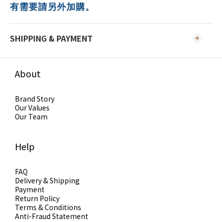
有需要請另外加購。
SHIPPING & PAYMENT
About
Brand Story
Our Values
Our Team
Help
FAQ
Delivery & Shipping
Payment
Return Policy
Terms & Conditions
Anti-Fraud Statement