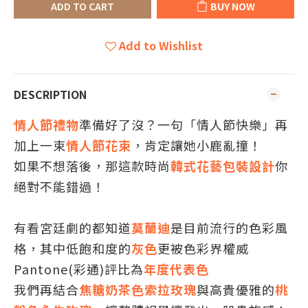
ADD TO CART
BUY NOW
Add to Wishlist
DESCRIPTION
情人節禮物
準備好了沒？一句「情人節快樂」再
加上一束
情人節花束
，肯定讓她小鹿亂撞！
如果不想落後，那這款時尚
韓式花藝包裝設計
你
絕對不能錯過！
有看宮廷劇的都知道
莫蘭迪
是目前流行的色彩風
格，其中低飽和度的
灰色
更被色彩界權威
Pantone(彩通)評比為
年度代表色
我們再結合
焦糖奶茶色索拉玫瑰
與高貴優雅的
桃