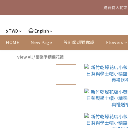
購買特大花束
特大花束
特大花束
$
TWD
English
HOME
New Page
設計師想對你說
Flowers
View All
/
畢業季精選花禮