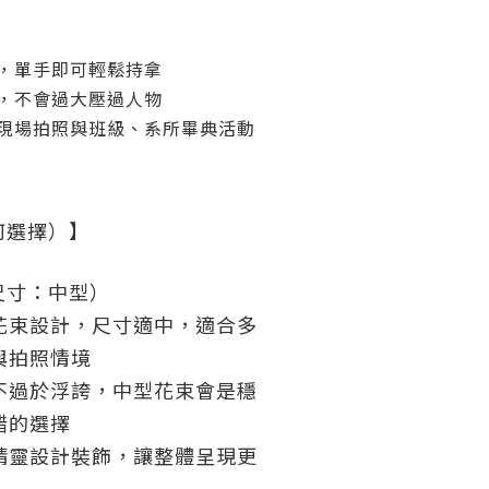
】
，單手即可輕鬆持拿
，不會過大壓過人物
現場拍照與班級、系所畢典活動
何選擇）】
尺寸：中型）
花束設計，尺寸適中，適合多
與拍照情境
不過於浮誇，中型花束會是穩
錯的選擇
精靈設計裝飾，讓整體呈現更