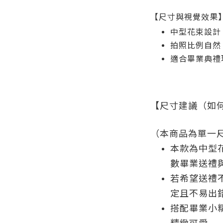
【尺寸與視覺效果
中型花束設計
拍照比例自然
適合畢業典禮
【尺寸建議（如
（本商品為單一
本款為中型
數畢業送禮
若希望送禮
定且不易出
搭配畢業小
精緻可愛