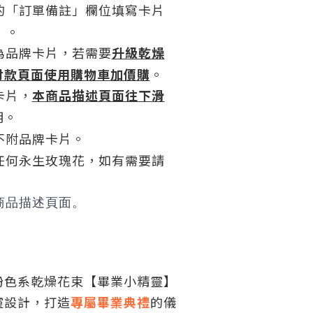
的「訂單備註」欄位填寫卡片
）。
為品牌卡片，若需要
升級乾燥
付款頁面使用購物車加價購
。
卡片，
本商品描述頁面往下滑
明。
不附品牌卡片。
任何永生玫瑰花，如有需要請
商品描述頁面。
粉色系乾燥花束【畢業小精靈】
靈設計，打造
專屬畢業典禮
的儀