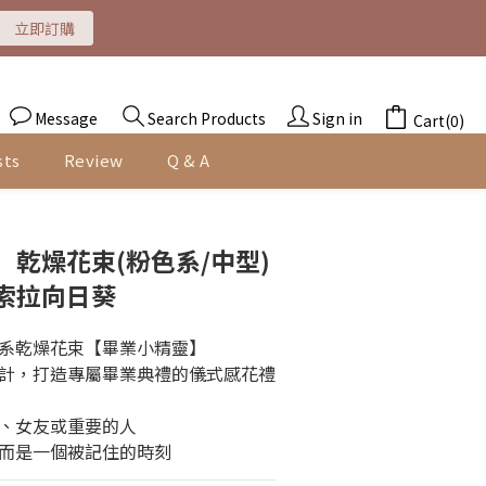
立即訂購
即訂購
即訂購
Message
Search Products
Sign in
Cart(0)
sts
Review
Q & A
BUY NOW
乾燥花束(粉色系/中型)
索拉向日葵
系乾燥花束【畢業小精靈】
計，打造專屬畢業典禮的儀式感花禮
、女友或重要的人
而是一個被記住的時刻