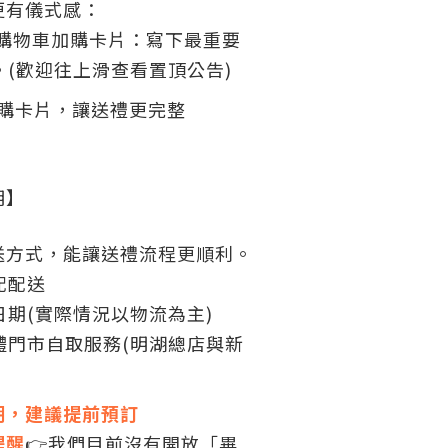
更有儀式感：
，購物車加購卡片：寫下最重要
。(歡迎往上滑查看置頂公告)
加購卡片，讓送禮更完整
明】
送方式，能讓送禮流程更順利。
配配送
期(實際情況以物流為主)
體門市自取服務(明湖總店與新
期，建議提前預訂
提醒
👉我們目前沒有開放「畢