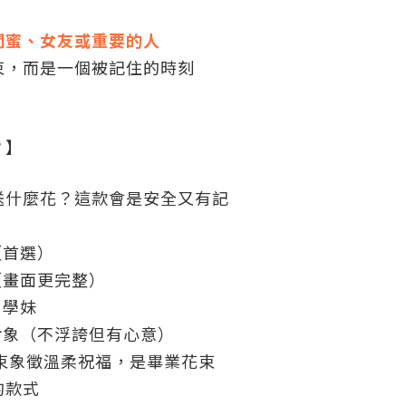
閨蜜、女友或重要的人
束，而是一個被記住的時刻
？】
送什麼花？這款會是安全又有記
（首選）
（畫面更完整）
、學妹
對象（不浮誇但有心意）
束象徵溫柔祝福，是畢業花束
的款式