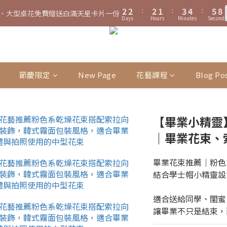
3
3
3
2
4
5
6
8
2
2
:
2
1
:
3
4
:
5
7
、大型桌花免費贈送白滿天星卡片一份
4
4
4
3
5
6
7
9
0
1
2
4
2
2
:
2
1
:
3
4
:
5
7
Days
Hours
Minutes
Seconds
1
1
1
0
2
3
4
6
、大型桌花黑貓宅配限時免運費！
立
3
3
3
2
4
5
6
8
Days
Hours
Minutes
Seconds
0
1
3
1
1
1
0
2
3
4
6
0
0
0
1
2
3
5
2
2
:
2
1
:
3
4
:
5
7
、大型桌花黑貓宅配限時免運費！
0
2
立
0
0
0
1
2
3
5
0
1
2
4
Days
Hours
Minutes
Seconds
1
1
1
0
2
3
4
6
1
0
1
2
4
0
1
3
0
0
0
1
2
3
5
0
0
1
3
0
2
0
1
2
4
0
2
1
0
1
3
節慶限定
New Page
花藝課程
Blog Po
1
0
0
2
0
1
0
【畢業小精靈】
｜畢業花束、
畢業花束推薦｜粉色
結合學士帽小精靈設
適合送給同學、閨蜜
讓畢業不只是結束，