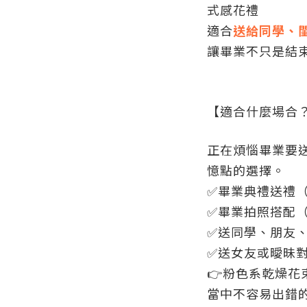
式感花禮
適合
送給同學、
讓畢業不只是結
【適合什麼場合
正在煩惱畢業要
憶點的選擇。
✅畢業典禮送禮
✅畢業拍照搭配
✅送同學、朋友
✅送女友或曖昧
👉粉色系乾燥花
當中不容易出錯