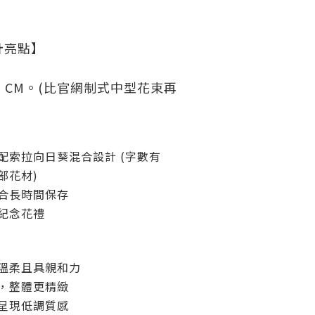
計亮點】
2 CM。(比官網制式中型花束再
配索拉向日葵混合設計 (
字數有
部花材)
合長時間保存
紀念花禮
溫柔且具親和力
，整體更精緻
呈現低調質感