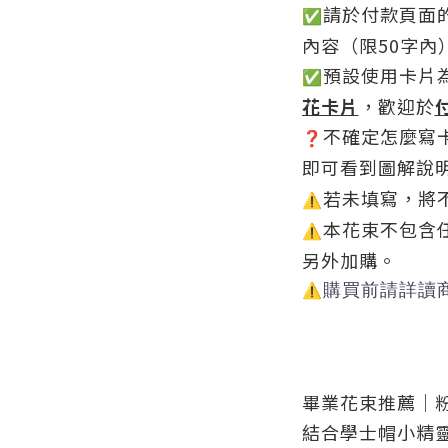
請於付款頁面
✅
內容（限50字內
預設使用卡片
✅
花卡片
，歡迎於
不確定怎麼寫
❓
即可看到圖解說
若未填寫，將
⚠
本花束不包含
⚠
另外加購。
購買前請詳讀
⚠
畢業花束推薦｜
結合學士帽小精