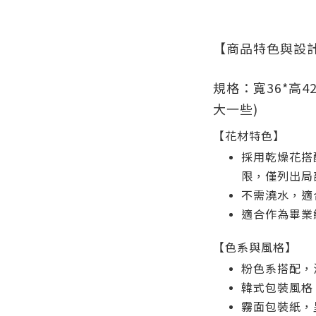
【商品特色與設
規格：寬36*高4
大一些)
【花材特色】
採用乾燥花搭
限，僅列出局
不需澆水，適
適合作為畢業
【色系與風格】
粉色系搭配，
韓式包裝風格
霧面包裝紙，