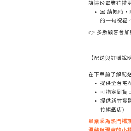
讓這份畢業花禮
💌 結帳時
的一句祝福
👉 多數顧客會
【配送與訂購說
在下單前了解配
提供全台宅
可指定到貨日
提供新竹實
竹旗艦店)
畢業季為熱門檔
溫馨但現實的小