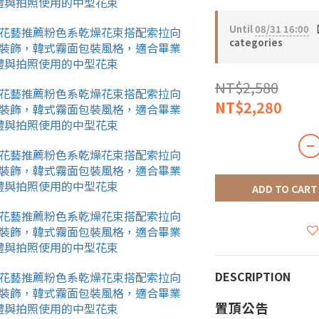
Until
08/31 16:00
【
categories
NT$2,580
NT$2,280
ADD TO CART
DESCRIPTION
置頂公告