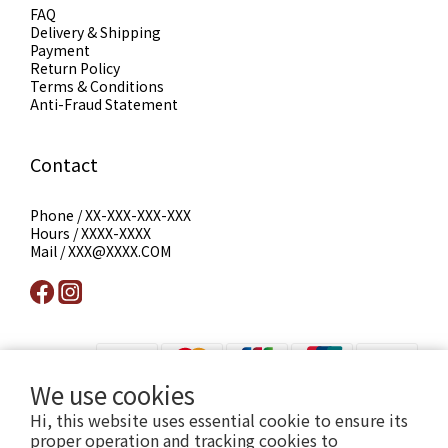
FAQ
Delivery & Shipping
Payment
Return Policy
Terms & Conditions
Anti-Fraud Statement
Contact
Phone / XX-XXX-XXX-XXX
Hours / XXXX-XXXX
Mail / XXX@XXXX.COM
We use cookies
Hi, this website uses essential cookie to ensure its
提醒您，我們不會以電話或簡訊方式通知變更付款方式。
proper operation and tracking cookies to