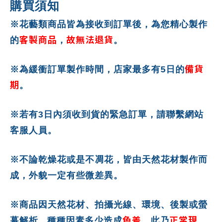
購買須知
※花藝類商品皆為接收到訂單後，為您精心製作
客製商品
故無法退貨
的
，
。
備貨
※為緩衝訂單製作時間，店家最多有5日的
期
。
※若有3日內須收到貨的緊急訂單，請聯繫網站
客服人員。
※不論乾燥花或是不凋花，皆由天然花材製作而
成，外貌一定有些微差異。
※商品因天然花材、拍攝光線、環境、後製或螢
色差
正常現
幕解析...種種因素多少造成
，此乃