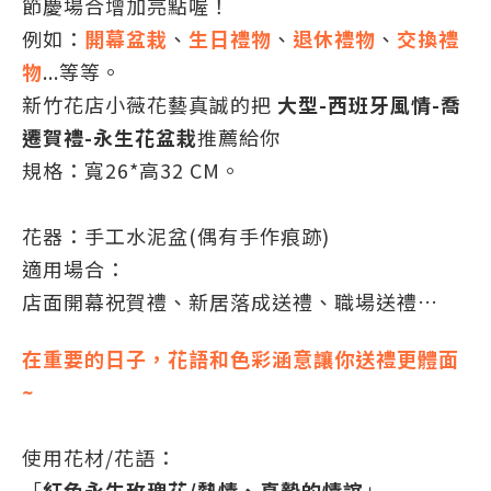
節慶場合增加亮點喔！
例如：
開幕盆栽
、
生日禮物
、
退休禮物
、
交換禮
物
...等等。
新竹花店小薇花藝真誠的把
大型-西班牙風情-喬
遷賀禮-永生花盆栽
推薦給你
規格：寬26*高32 CM。
花器：手工水泥盆(偶有手作痕跡)
適用場合：
店面開幕祝賀禮、新居落成送禮、職場送禮…
在重要的日子，花語和色彩涵意讓你送禮更體面
~
使用花材/花語：
「
紅色永生玫瑰花/熱情、真摯的情誼
」