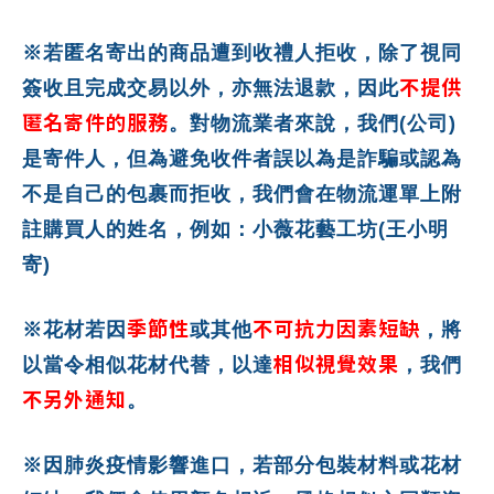
※若匿名寄出的商品遭到收禮人拒收，除了視同
不提供
簽收且完成交易以外，亦無法退款，因此
匿名寄件的服務
。對物流業者來說，我們(公司)
是寄件人，但為避免收件者誤以為是詐騙或認為
不是自己的包裹而拒收，我們會在物流運單上附
註購買人的姓名，例如：小薇花藝工坊(王小明
寄)
季節性
不可抗力因素短缺
※花材若因
或其他
，將
相似視覺效果
以當令相似花材代替，以達
，我們
不另外通知
。
※因肺炎疫情影響進口，若部分包裝材料或花材