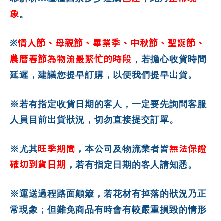
象
。
情人節、母親節、畢業季、中秋節、聖誕節、
※
農曆春節為物流最繁忙的時段
，若擔心收貨時間
延遲，建議您提早訂購，以便我們提早出貨。
※若有指定收貨日期的客人，一定要先詢問客服
人員目前出貨狀況，切勿直接提交訂單。
旺季期間
無法保證
※尤其
，本公司及物流業者皆
確切到貨日期
，若有指定日期的客人請知悉。
※運送過程路面顛簸，若花材有掉落的狀況乃正
常現象；但難免商品有時會有較嚴重損毀的情形