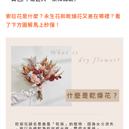
索拉花是什麼？永生花和乾燥花又差在哪裡？看
了下方圖解馬上秒懂！