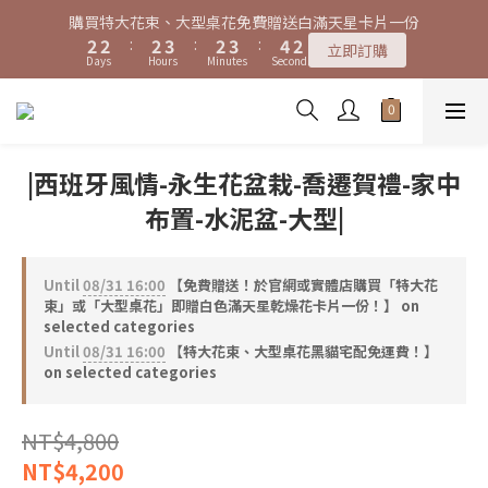
1
1
1
2
1
2
3
0
4
4
4
5
4
5
6
3
3
3
3
4
3
4
5
2
特大花束、大型桌花黑貓宅配限時免運費！
0
0
0
1
0
1
2
3
3
3
4
3
4
5
2
特大花束、大型桌花黑貓宅配限時免運費！
2
2
:
2
3
:
2
3
:
4
1
0
0
1
立即訂購
2
2
:
2
3
:
2
3
:
4
1
立即訂購
Days
Hours
Minutes
Seconds
1
1
1
2
1
2
3
0
0
Days
Hours
Minutes
Seconds
1
1
1
2
1
2
3
0
0
0
0
1
0
1
2
0
0
0
1
0
1
2
0
0
1
0
0
1
0
0
|西班牙風情-永生花盆栽-喬遷賀禮-家中
布置-水泥盆-大型|
Until
08/31 16:00
【免費贈送！於官網或實體店購買「特大花
束」或「大型桌花」即贈白色滿天星乾燥花卡片一份！】 on
selected categories
Until
08/31 16:00
【特大花束、大型桌花黑貓宅配免運費！】
on selected categories
NT$4,800
NT$4,200