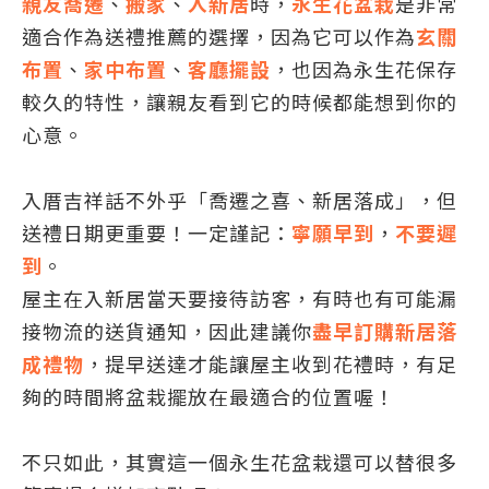
親友喬遷
、
搬家
、
入新居
時，
永生花盆栽
是非常
適合作為送禮推薦的選擇，因為它可以作為
玄關
布置
、
家中布置
、
客廳擺設
，也因為永生花保存
較久的特性，讓親友看到它的時候都能想到你的
心意。
入厝吉祥話不外乎「喬遷之喜、新居落成」，但
送禮日期更重要！一定謹記：
寧願早到
，
不要遲
到
。
屋主在入新居當天要接待訪客，有時也有可能漏
接物流的送貨通知，因此建議你
盡早訂購新居落
成禮物
，提早送達才能讓屋主收到花禮時，有足
夠的時間將盆栽擺放在最適合的位置喔！
不只如此，其實這一個永生花盆栽還可以替很多