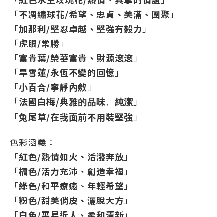
「
不凋
繡球花/希望、忠貞、美滿、團聚
」
「
加那利/堅忍卓越、堅強有毅力
」
「
虎眼/常勝
」
「
富貴葉/榮華富貴、財源滾滾
」
「
旱雪蓮/永恆不變的回憶
」
「
小百合/寧靜內斂
」
「
法國白梅
/
」
典雅的品味、純潔
「
兔尾草
/在我面前不用裝堅強
」
色彩涵義：
「
紅色/熱情如火、活潑奔放
」
「
橘色/活力充沛、創造幸福
」
「
綠色/和平療癒、年輕希望
」
「
粉色/甜美俏皮、灑脫大方
」
「
白色/平易近人、柔和清新
」