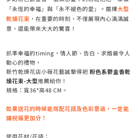
「永恆的幸福」與「永不褪色的愛」。選擇
大型
乾燥花束
，在重要的時刻，不僅展現內心滿滿誠
意，還能帶來大大的驚喜！
抓準幸福的
timing
，情人節、告白、求婚最令人
動心的禮物，
新竹乾燥花店小薇花藝誠摯得把
粉色系鬱金香乾
燥花束-大型
推薦給你！
規格：寬36*高48 CM。
如果送花的時候能搭配花語及色彩意涵，一定能
讓祝福更加分！
使用花材/花語：