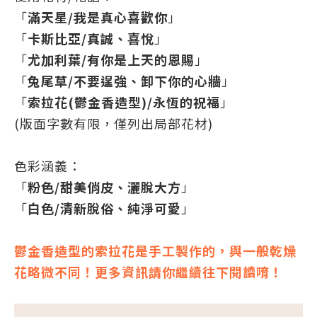
「
滿天星/我是真心喜歡你
」
「
卡斯比亞/真誠、喜悅
」
「
尤加利葉/有你是上天的恩賜
」
「
兔尾草
/不要逞強、卸下你的心牆
」
「
索拉花(鬱金香造型)
/永恆的祝福
」
(版面字數有限，僅列出局部花材)
色彩涵義：
「
粉色/甜美俏皮、灑脫大方
」
「
白色/清新脫俗、純淨可愛
」
鬱金香造型的索拉花是手工製作的，與一般乾燥
花略微不同！更多資訊請你繼續往下閱讀唷！