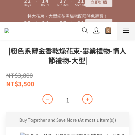
7
7
6
9
7
6
9
9
3
3
3
3
2
2
5
5
3
3
8
8
2
2
特大花束、大型桌花黑貓宅配限時免運費！
特大花束、大型桌花黑貓宅配限時免運費！
6
6
5
8
6
5
9
9
8
9
8
2
2
2
2
:
:
1
1
4
4
:
:
2
2
7
7
:
:
1
1
9
9
5
5
4
7
5
4
立即訂購
立即訂購
8
8
7
8
7
Days
Days
Hours
Hours
Minutes
Minutes
Seconds
Seconds
1
1
1
1
0
0
3
3
1
1
6
6
0
0
8
8
4
4
3
6
4
9
3
7
7
6
9
7
6
0
0
0
0
2
2
0
0
5
5
7
7
3
3
2
5
3
8
2
購買特大花束、大型桌花免費贈送白滿天星卡片一份
6
6
5
8
6
5
1
1
4
4
6
6
2
2
:
1
4
:
2
7
:
1
9
5
5
4
7
5
4
立即訂購
0
0
3
3
5
5
Days
Hours
Minutes
Seconds
1
1
0
3
1
6
0
8
4
4
3
6
4
9
3
2
2
4
4
0
0
2
0
5
7
|粉色系鬱金香乾燥花束-畢業禮物-情人
3
3
2
5
3
8
2
特大花束、大型桌花黑貓宅配限時免運費！
1
1
3
3
1
4
6
2
2
:
1
4
:
2
7
:
1
9
立即訂購
節禮物-大型|
0
0
2
2
0
3
5
Days
Hours
Minutes
Seconds
1
1
0
3
1
6
0
8
1
1
2
4
0
0
2
0
5
7
0
0
1
3
NT$3,800
1
4
6
0
2
0
3
5
NT$3,500
1
2
4
0
1
3
0
2
1
0
Buy Together and Save More
(At most 1 item(s))