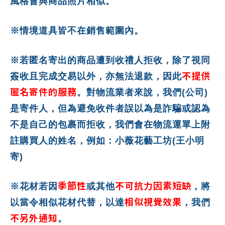
風格會與商品照片相似。
※情境道具皆不在銷售範圍內。
※若匿名寄出的商品遭到收禮人拒收，除了視同
不提供
簽收且完成交易以外，亦無法退款，因此
匿名寄件的服務
。對物流業者來說，我們(公司)
是寄件人，但為避免收件者誤以為是詐騙或認為
不是自己的包裹而拒收，我們會在物流運單上附
註購買人的姓名，例如：小薇花藝工坊(王小明
寄)
季節性
不可抗力因素短缺
※花材若因
或其他
，將
相似視覺效果
以當令相似花材代替，以達
，我們
不另外通知
。