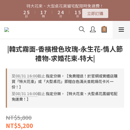
7
6
7
9
6
8
9
9
3
3
6
6
2
2
8
8
3
3
5
5
2
2
4
4
特大花束、大型桌花黑貓宅配限時免運費！
特大花束、大型桌花黑貓宅配限時免運費！
6
9
5
6
8
5
7
9
8
9
8
2
2
5
5
:
:
1
1
7
7
:
:
2
2
4
4
:
:
1
1
3
3
5
8
4
5
7
4
6
立即訂購
立即訂購
8
7
8
7
9
日
日
時
時
分
分
秒
秒
1
1
4
4
0
0
6
6
1
1
3
3
0
0
2
2
4
7
3
9
4
6
3
5
7
6
7
9
6
8
0
0
3
3
5
5
0
0
2
2
1
1
3
6
2
8
3
5
2
4
購買特大花束、大型桌花免費贈送白滿天星卡片一份
6
9
5
6
8
5
7
2
2
4
4
1
1
0
0
2
5
:
1
7
:
2
4
:
1
3
5
8
4
5
7
4
6
立即訂購
1
1
3
3
0
0
日
時
分
秒
1
4
0
6
1
3
0
2
4
7
3
9
4
6
3
5
0
0
2
2
0
3
5
0
2
1
|韓式霧面-香檳橙色玫瑰-永生花-情人節
3
6
2
8
3
5
2
4
特大花束、大型桌花黑貓宅配限時免運費！
1
1
2
4
1
0
2
5
:
1
7
:
2
4
:
1
3
立即訂購
禮物-求婚花束-特大|
0
0
1
3
0
日
時
分
秒
1
4
0
6
1
3
0
2
0
2
0
3
5
0
2
1
1
2
4
1
0
至
08/31 16:00
截止
指定分類，【免費贈送！於官網或實體店購
0
1
3
0
買「特大花束」或「大型桌花」即贈白色滿天星乾燥花卡片一
0
2
份！】
1
至
08/31 16:00
截止
指定分類，【特大花束、大型桌花黑貓宅配
0
免運費！】
NT$5,800
NT$5,200