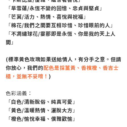
「
旱雪蓮/永恆不變的回憶、忠貞與堅貞
」
「
芒萁/活力、熱情、喜悅與祝福
」
「
棉花/我們之間要互相珍惜、珍惜眼前的人
」
「
不凋繡球花/霎那即是永恆、你是我的天上人
間
」
(標準黃色玫瑰如果送給情人，有分手之意。但請
你放心，我們的
配色是採薑黃、香檳橙、香吉士
橘，並無不妥唷！
)
色彩涵義：
「
白色/清新脫俗、純真可愛
」
「
黃色/溫暖熱情、灑脫大方
」
「
橙色/愉悅幸福、僕雅歡愉
」