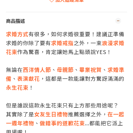
商品描述
求婚方式
有很多，如何求婚很重要！建議正準備
求婚的你除了要有
求婚戒指
之外，一束
浪漫求婚
花束
作為驚喜，肯定讓她馬上點頭說YES！
無論在
西洋情人節
、
母親節
、
畢業祝賀
、
求婚準
備
、
表演獻花
，這都是一款能讓對方驚訝滿滿的
永生花束
！
但是誰說這款永生花束只有上方那些用途呢？
其實除了是
女友生日禮物
推薦選擇之外，
在一起
一週年禮物
、
做錯事的道歉花束
...都能把它派上
用場喔！