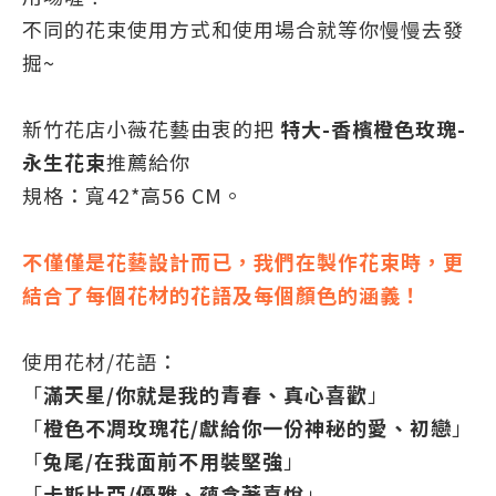
不同的花束使用方式和使用場合就等你慢慢去發
掘~
新竹花店小薇花藝由衷的把
特大-香檳橙色玫瑰-
永生花束
推薦給你
規格：寬42*高56 CM。
不僅僅是花藝設計而已，我們在製作花束時，更
結合了每個花材的花語及每個顏色的涵義！
使用花材/花語：
「
滿天星/你就是我的青春、真心喜歡
」
「
橙色不凋玫瑰花/獻給你一份神秘的愛、初戀
」
「
兔尾/在我面前不用裝堅強
」
「
卡斯比亞/優雅、蘊含著喜悅
」