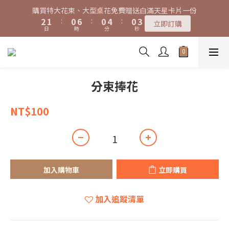
4
3
2
8
2
6
2
4
1
0
4
2
0
3
2
1
7
1
5
1
3
特大花束、大型桌花黑貓宅配限時免運費！
3
2
1
7
1
5
1
3
特大花束、大型桌花黑貓宅配限時免運費！
0
3
1
2
1
:
0
6
:
0
4
:
0
2
2
1
:
0
6
:
0
4
:
0
2
立即訂購
立即訂購
日
時
分
秒
2
0
1
0
5
3
1
日
時
分
秒
1
0
5
3
1
1
0
4
2
0
0
4
2
0
0
3
1
3
1
2
0
2
0
1
1
分束捧花
0
0
NT$100
加入購物車
立即購買
加入追蹤清單