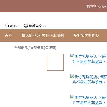
購買特大花束
特大花束
特大花束
$
TWD
繁體中文
首頁
情人節花束,求婚花束精選
設計師想對你說
全部商品
/
大型桌花(免運費)