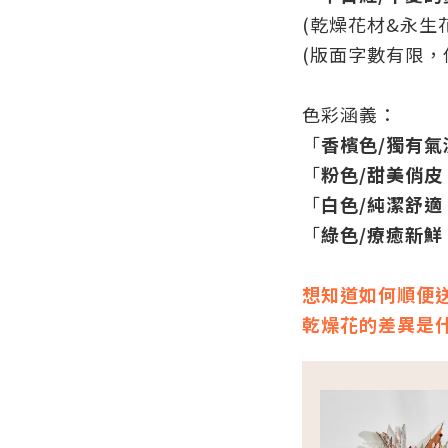
(乾燥花材&永生
(版面字數有限，
色彩涵義：
「
香檳色/獨有氣
「
粉色/甜美俏皮
「
白色/純潔舒適
「
綠色/療癒新鮮
想知道如何順便
乾燥花的差異是