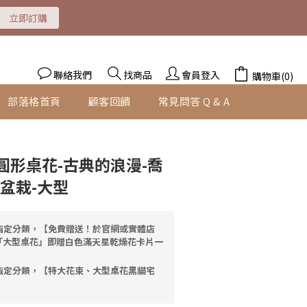
立即訂購
即訂購
即訂購
聯絡我們
找商品
會員登入
購物車(0)
部落格首頁
顧客回饋
常見問答 Q & A
立即購買
圓形桌花-古典的浪漫-喬
盆栽-大型
指定分類，【免費贈送！於官網或實體店
「大型桌花」即贈白色滿天星乾燥花卡片一
指定分類，【特大花束、大型桌花黑貓宅