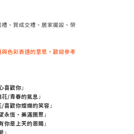
。
送禮、賀成交禮、居家擺設、榮
語與色彩表達的意思，歡迎參考
心喜歡你
」
瑰花/青春的氣息
」
花/喜歡你燦爛的笑容
」
希望永恆、美滿團聚
」
/有你是上天的恩賜
」
愛
」