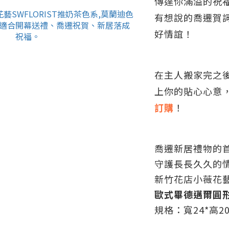
傳達你滿溢的祝
有想說的喬遷賀
好情誼！
在主人搬家完之
上你的貼心心意
訂購
！
喬遷新居禮物的
守護長長久久的
新竹花店小薇花
歐式畢德邁爾圓形
規格：寬24*高20