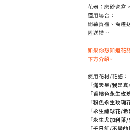
花器：磨砂
瓷盆
適用場合：
開幕賀禮、喬遷
陞送禮…
如果你想知道花
下方介紹~
使用花材/花語：
「
滿天星
/我是真
「
香檳色永生
玫
「
粉色永生
玫瑰
「
永生
繡球花/
「
永生尤加利葉
「
千日紅/不變的