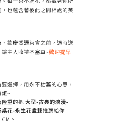
福。每一朵不凋花，都藏著你所
詞，也蘊含著彼此之間相處的美
後、歡慶喬遷茶會之前，適時送
，讓主人收禮不塞車
~
歡迎提早
首要選擇，用永不枯萎的心意，
情誼
~
藝隆重的把
大型-古典的浪漫-
桌花-永生花盆栽
推薦給你
 CM。