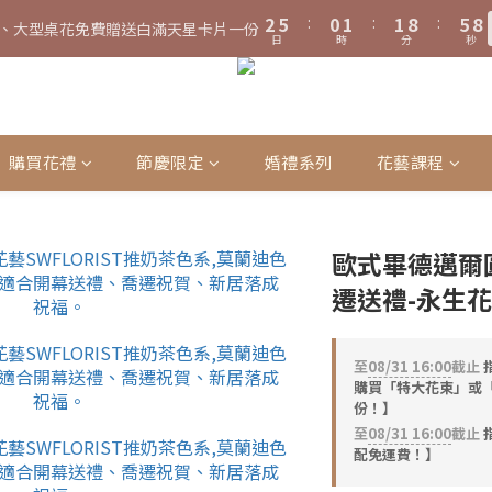
3
6
1
2
2
9
6
8
2
5
0
1
1
8
5
7
、大型桌花免費贈送白滿天星卡片一份
4
7
2
3
3
7
9
2
5
2
4
日
時
分
秒
2
5
:
0
1
:
1
8
:
5
7
1
4
0
0
7
4
6
、大型桌花黑貓宅配限時免運費！
立
3
6
1
2
2
9
6
8
1
4
1
3
日
時
分
秒
1
4
0
0
7
4
6
0
3
6
3
5
2
5
:
0
1
:
1
8
:
5
7
、大型桌花黑貓宅配限時免運費！
0
3
0
2
立
0
3
6
3
5
2
5
2
4
日
時
分
秒
1
4
0
0
7
4
6
2
1
2
5
2
4
1
4
1
3
0
3
6
3
5
1
0
1
4
1
3
0
3
0
2
2
5
2
4
0
0
3
0
2
2
1
1
4
1
3
購買花禮
節慶限定
婚禮系列
花藝課程
2
1
1
0
0
3
0
2
1
0
0
2
1
0
1
0
0
歐式畢德邁爾
遷送禮-永生花
至
08/31 16:00
截止
購買「特大花束」或
份！】
至
08/31 16:00
截止
配免運費！】