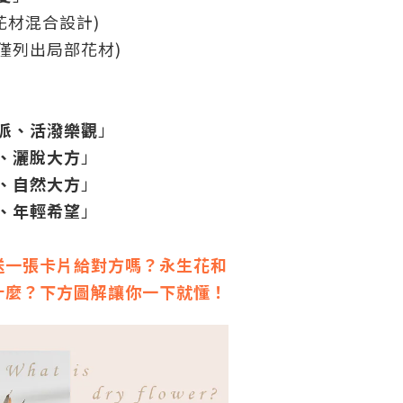
花材混合設計)
僅列出局部花材)
派、活潑樂觀
」
、灑脫大方
」
、自然大方
」
、年輕希望
」
送一張卡片給對方嗎？永生花和
什麼？下方圖解讓你一下就懂！