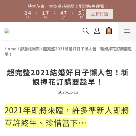
7
9
6
9
9
3
3
5
5
2
2
8
8
5
5
8
8
6
6
7
7
特大花束、大型桌花黑貓宅配限時免運費！
特大花束、大型桌花黑貓宅配限時免運費！
6
8
5
8
9
9
8
2
2
4
4
:
:
1
1
7
7
:
:
4
4
7
7
:
:
5
5
6
6
5
7
4
7
8
立即訂購
立即訂購
9
8
7
日
日
時
時
分
分
秒
秒
1
1
3
3
0
0
6
6
3
3
6
6
4
4
5
5
4
6
3
9
6
9
7
8
7
9
6
9
0
0
2
2
5
5
2
2
5
5
3
3
4
4
3
5
2
8
5
8
6
7
購買特大花束、大型桌花免費贈送白滿天星卡片一份
6
8
5
8
9
1
1
4
4
1
1
4
4
2
2
3
3
2
4
:
1
7
:
4
7
:
5
6
5
7
4
7
8
立即訂購
9
0
0
3
3
0
0
3
3
1
1
2
2
日
時
分
秒
1
3
0
6
3
6
4
5
4
6
3
9
6
9
7
8
2
2
2
2
0
0
1
1
0
2
5
2
5
3
4
Home
/
部落格列表
/
超完整2021結婚好日子懶人包！新娘捧花訂購要趁
3
5
2
8
5
8
6
7
特大花束、大型桌花黑貓宅配限時免運費！
1
1
1
1
0
0
1
4
1
4
2
3
早！
2
4
:
1
7
:
4
7
:
5
6
立即訂購
0
0
0
0
0
3
0
3
1
2
日
時
分
秒
1
3
0
6
3
6
4
5
2
2
0
1
0
2
5
2
5
3
4
超完整2021結婚好日子懶人包！新
1
1
0
1
4
1
4
2
3
娘捧花訂購要趁早！
0
0
0
3
0
3
1
2
2
2
0
1
2020-11-12
1
1
0
0
0
2021年即將來臨，許多準新人即將
互許終生、珍惜當下…