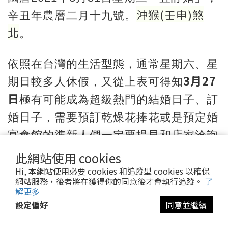
沖猴
(
壬申
)
煞
辛丑年農曆二月十九號。
北
。
依照在台灣的生活型態，通常星期六、星
3月27
期日較多人休假，又從上表可得知
日
極有可能成為超級熱門的結婚日子、訂
婚日子，需要預訂乾燥花捧花或是預定婚
宴會館的準新人們一定要提早和店家洽詢
唷！
此網站使用 cookies
Hi, 本網站使用必要 cookies 和追蹤型 cookies 以確保
網站服務，後者將在獲得你的同意後才會執行追蹤。
了
解更多
設定偏好
同意並繼續
2021年4月宜嫁娶好日子推薦, 適合訂婚
的好日子推薦！