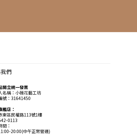
絡我們
站開立統一發票
人名稱：小薇花藝工坊
號：31641450
旗艦店：
市東區民權路113號1樓
 542-0113
時間：
1:00-20:00(中午正常營運)