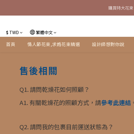
購買特大花束
特大花束
特大花束
$
TWD
繁體中文
首頁
情人節花束,求婚花束精選
設計師想對你說
售後相關
Q1. 請問乾燥花如何照顧？
A1. 有關乾燥花的照顧方式，請
參考此連結
Q2. 請問我的包裹目前運送狀態為？