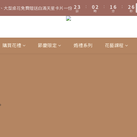
3
4
3
4
1
3
1
3
2
7
2
7
3
3
4
5
6
3
5
4
9
5
6
6
0
1
0
4
0
8
2
3
2
:
3
0
:
2
0
:
2
1
:
6
1
:
6
2
:
2
3
、大型桌花免費贈送白滿天星卡片一份
、大型桌花黑貓宅配限時免運費！
立
4
5
2
4
3
8
4
5
5
0
3
日
日
時
時
分
分
秒
秒
7
1
2
1
2
1
1
0
5
0
5
1
1
2
3
4
1
3
2
7
3
4
4
2
6
0
1
0
1
0
0
4
4
0
0
1
2
3
:
0
2
:
1
6
:
2
3
3
、大型桌花黑貓宅配限時免運費！
1
立
5
0
0
3
3
0
日
時
分
秒
1
2
1
0
5
1
2
2
0
4
2
2
0
1
0
4
0
1
1
3
1
1
0
3
0
0
購買花禮
節慶限定
婚禮系列
花藝課程
2
0
0
2
1
1
0
0
。