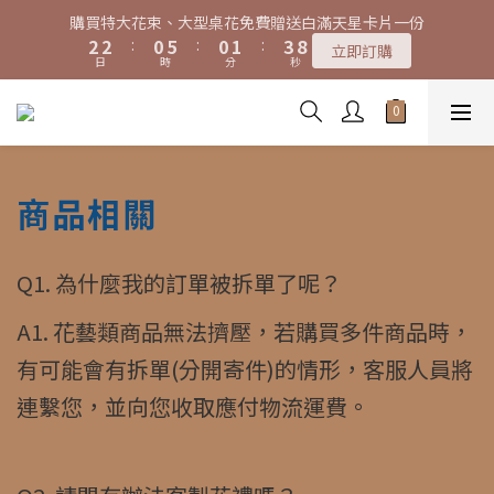
7
7
5
5
6
8
0
0
3
1
6
3
3
1
6
1
2
4
9
3
3
1
6
1
2
4
9
特大花束、大型桌花黑貓宅配限時免運費！
購買特大花束、大型桌花免費贈送白滿天星卡片一份
6
6
4
9
4
5
7
2
0
5
2
2
:
0
5
:
0
1
:
3
8
2
2
:
0
5
:
0
1
:
3
8
立即訂購
5
5
3
8
3
4
6
立即訂購
1
4
日
時
分
秒
日
時
分
秒
1
1
4
0
2
7
1
1
4
0
2
7
4
4
2
7
2
3
5
0
3
0
0
3
1
6
0
0
3
1
6
3
3
1
6
1
2
4
9
特大花束、大型桌花黑貓宅配限時免運費！
2
2
0
5
2
0
5
2
2
:
0
5
:
0
1
:
3
8
立即訂購
1
1
4
1
4
日
時
分
秒
1
1
4
0
2
7
0
0
0
3
3
0
0
3
1
6
2
2
2
0
5
商品相關
1
1
1
4
0
0
0
3
2
Q1. 為什麼我的訂單被拆單了呢？
1
0
A1. 花藝類商品無法擠壓，若購買多件商品時，
有可能會有拆單(分開寄件)的情形，客服人員將
連繫您，並向您收取應付物流運費。