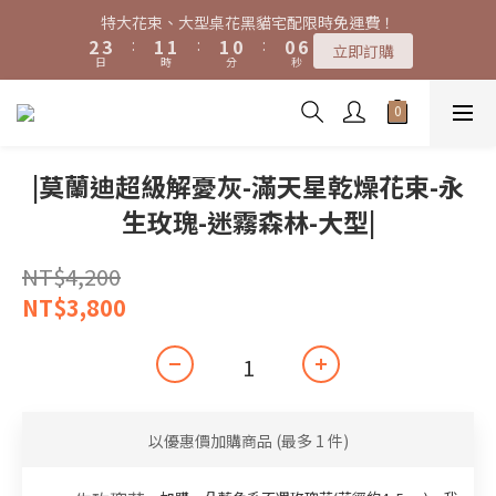
7
8
6
6
6
5
5
9
9
9
8
8
3
3
4
4
2
2
2
2
2
2
1
1
1
1
6
6
特大花束、大型桌花黑貓宅配限時免運費！
特大花束、大型桌花黑貓宅配限時免運費！
6
7
5
5
5
4
4
9
9
8
8
8
7
7
2
2
3
3
:
:
1
1
1
1
:
:
1
1
0
0
:
:
0
0
5
5
5
6
4
4
4
3
3
8
立即訂購
立即訂購
8
9
7
7
7
6
6
日
日
時
時
分
分
秒
秒
1
1
2
2
0
0
0
0
0
0
4
4
4
5
3
3
3
2
2
7
7
8
6
6
6
5
5
0
0
1
1
3
3
3
4
2
2
2
1
1
6
購買特大花束、大型桌花免費贈送白滿天星卡片一份
6
7
5
5
5
4
4
9
0
0
2
2
2
3
:
1
1
:
1
0
:
0
5
5
6
4
4
4
3
3
8
立即訂購
1
1
日
時
分
秒
1
2
0
0
0
4
4
5
3
3
3
2
2
7
0
0
0
1
3
|莫蘭迪超級解憂灰-滿天星乾燥花束-永
3
4
2
2
2
1
1
6
特大花束、大型桌花黑貓宅配限時免運費！
0
2
2
3
:
1
1
:
1
0
:
0
5
立即訂購
生玫瑰-迷霧森林-大型|
1
日
時
分
秒
1
2
0
0
0
4
0
0
1
3
NT$4,200
0
2
1
NT$3,800
0
以優惠價加購商品
(最多 1 件)