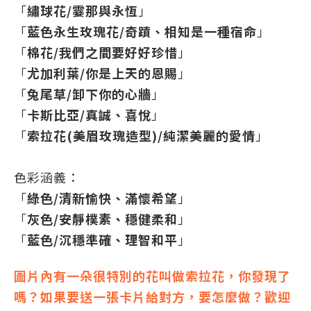
「
繡球花/霎那與永恆
」
「
藍色永生玫瑰花/奇蹟、相知是一種宿命
」
「
棉花
/我們之間要好好珍惜
」
「
尤加利葉
/你是上天的恩賜
」
「
兔尾草
/卸下你的心牆
」
「
卡斯比亞/真誠、喜悅
」
「
索拉花(美眉玫瑰造型)
/純潔美麗的愛情
」
色彩涵義：
「
綠色/清新愉快、滿懷希望
」
「
灰
色/
安靜樸素、穩健柔和
」
「
藍色/沉穩準確、理智和平
」
圖片內有一朵很特別的花叫做索拉花，你發現了
嗎？如果要送一張卡片給對方，要怎麼做？歡迎