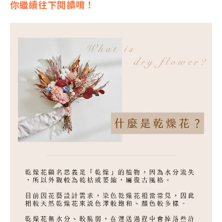
你繼續往下閱讀唷！