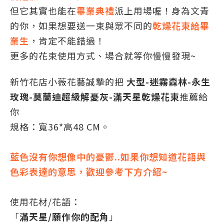
但它其實也能在
畢業典禮
派上用場喔！身為文青
的你，如果想要送一束與眾不同的
乾燥花束給畢
業生
，肯定不能錯過！
更多的花束使用方式、場合就等你慢慢發現~
新竹花店小薇花藝誠摯的把
大型-迷霧森林-永生
玫瑰-莫蘭迪超級解憂灰-滿天星乾燥花束
推薦給
你
規格：寬36*高48 CM。
藍色沒有你想像中的憂鬱..如果你想知道花語與
色彩表達的意思，歡迎參考下方介紹~
使用花材/花語：
「
滿天星/願作你的配角
」