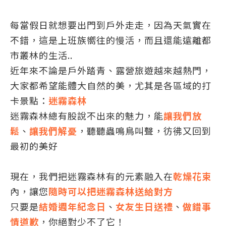
每當假日就想要出門到戶外走走，因為天氣實在
不錯，這是上班族嚮往的慢活，而且還能遠離都
市叢林的生活..
近年來不論是戶外踏青、露營旅遊越來越熱門，
大家都希望能體大自然的美，尤其是各區域的打
卡景點：
迷霧森林
迷霧森林總有股說不出來的魅力，能
讓我們放
鬆
、
讓我們解憂
，聽聽蟲鳴鳥叫聲，彷彿又回到
最初的美好
現在，我們把迷霧森林有的元素融入在
乾燥花束
內，讓您
隨時可以把迷霧森林送給對方
只要是
結婚週年紀念日
、
女友生日送禮
、
做錯事
情道歉
，你絕對少不了它！