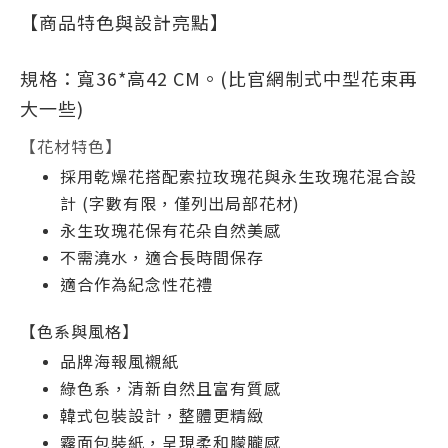
【商品特色與設計亮點】
規格：寬36*高42 CM。(比官網制式中型花束再
大一些)
【花材特色】
採用乾燥花搭配
索拉玫瑰花與永生玫瑰花混合設
計 (
字數有限，僅列出局部花材)
永生玫瑰花保有花朵自然美感
不需澆水，適合長時間保存
適合作為紀念性花禮
【色系與風格】
品牌海報風襯紙
綠色系，清新自然且富有質感
韓式包裝設計，整體更精緻
霧面包裝紙，呈現柔和朦朧感