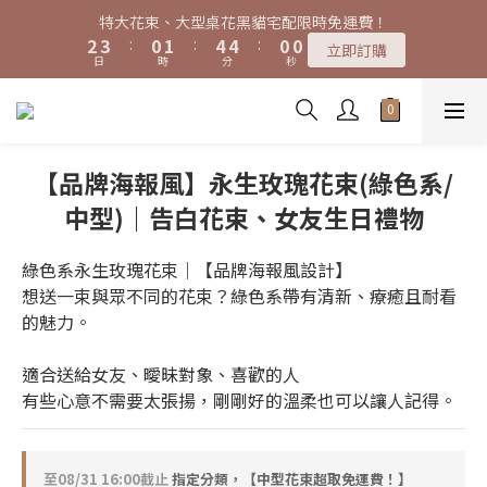
7
8
5
6
9
8
8
9
3
3
4
4
1
1
2
2
5
5
4
4
6
6
特大花束、大型桌花黑貓宅配限時免運費！
特大花束、大型桌花黑貓宅配限時免運費！
6
7
4
5
8
7
9
9
7
8
9
9
2
2
3
3
:
:
0
0
1
1
:
:
4
4
3
3
:
:
5
5
5
6
3
4
7
6
8
立即訂購
立即訂購
8
9
6
7
9
日
日
時
時
分
分
秒
秒
8
8
1
1
2
2
0
0
3
3
2
2
4
4
4
5
2
3
6
5
7
7
8
5
6
9
8
7
7
0
0
1
1
2
2
1
1
3
3
3
4
1
2
5
4
6
購買特大花束、大型桌花免費贈送白滿天星卡片一份
6
7
4
5
8
7
9
6
6
0
0
1
1
0
0
2
2
9
2
3
:
0
1
:
4
3
:
5
5
6
3
4
7
6
8
立即訂購
5
5
0
0
1
1
日
時
分
秒
8
1
2
0
3
2
4
4
5
2
3
6
5
7
4
4
0
0
7
0
1
2
1
3
【品牌海報風】永生玫瑰花束(綠色系/
3
4
1
2
5
4
6
特大花束、大型桌花黑貓宅配限時免運費！
3
3
6
0
1
0
2
9
2
3
:
0
1
:
4
3
:
5
立即訂購
2
2
中型)｜告白花束、女友生日禮物
5
0
1
日
時
分
秒
8
1
2
0
3
2
4
1
1
4
0
7
0
1
2
1
3
0
0
3
綠色系永生玫瑰花束｜【品牌海報風設計】
6
0
1
0
2
2
5
想送一束與眾不同的花束？綠色系帶有清新、療癒且耐看
0
1
1
4
的魅力。
0
0
3
2
適合送給女友、曖昧對象、喜歡的人
1
有些心意不需要太張揚，剛剛好的溫柔也可以讓人記得。
0
至
08/31 16:00
截止
指定分類，【中型花束超取免運費！】