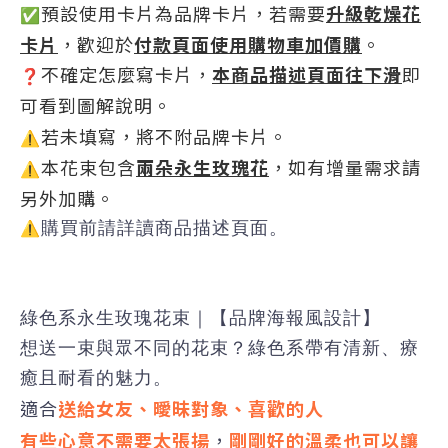
預設使用卡片為品牌卡片，若需要
升級乾燥花
✅
卡片
，歡迎於
付款頁面使用購物車加價購
。
不確定怎麼寫卡片，
本商品描述頁面往下滑
即
❓
可看到圖解說明。
若未填寫，將不附品牌卡片。
⚠
本花束包含
兩朵永生玫瑰花
，如有增量需求請
⚠
另外加購。
購買前請詳讀商品描述頁面。
⚠
綠色系永生玫瑰花束｜【品牌海報風設計】
想送一束與眾不同的花束？綠色系帶有清新、療
癒且耐看的魅力。
適合
送給女友、曖昧對象、喜歡的人
有些心意不需要太張揚
，
剛剛好的溫柔也可以讓