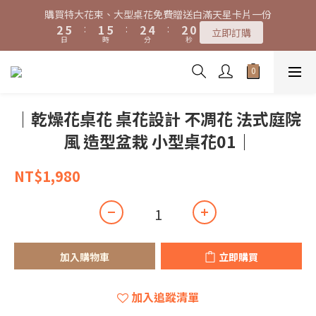
1
1
0
日
時
分
秒
1
4
0
4
1
3
1
4
7
3
7
4
6
4
2
3
6
2
6
3
5
3
1
特大花束、大型桌花黑貓宅配限時免運費！
0
0
0
3
3
0
2
0
3
6
2
6
3
5
3
1
2
5
:
1
5
:
2
4
:
2
0
特大花束、大型桌花黑貓宅配限時免運費！
立即訂購
2
2
1
日
時
分
秒
2
5
:
1
5
:
2
4
:
2
0
1
4
0
4
1
3
1
立即訂購
1
1
0
日
時
分
秒
1
4
0
4
1
3
1
0
3
3
0
2
0
0
0
0
3
3
0
2
0
2
2
1
2
2
1
1
1
0
1
1
0
0
0
｜乾燥花桌花 桌花設計 不凋花 法式庭院
0
0
風 造型盆栽 小型桌花01｜
NT$1,980
加入購物車
立即購買
加入追蹤清單