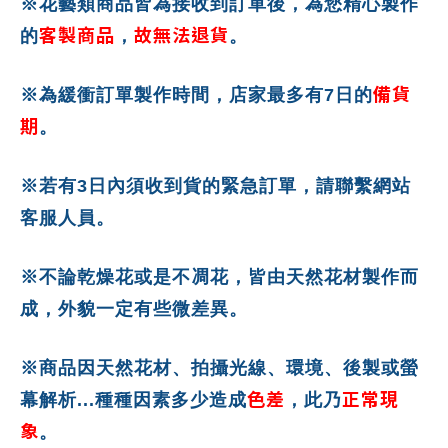
※花藝類商品皆為接收到訂單後，為您精心製作
客製商品
故無法退貨
的
，
。
備貨
※為緩衝訂單製作時間，店家最多有7日的
期
。
※若有3日內須收到貨的緊急訂單，請聯繫網站
客服人員。
※不論乾燥花或是不凋花，皆由天然花材製作而
成，外貌一定有些微差異。
※商品因天然花材、拍攝光線、環境、後製或螢
色差
正常現
幕解析...種種因素多少造成
，此乃
象
。