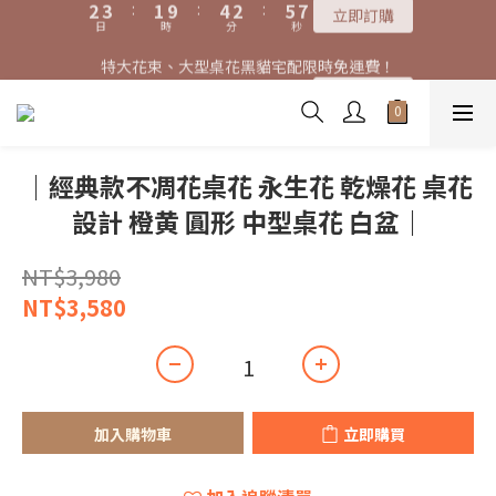
7
8
6
9
7
9
3
3
4
4
2
2
5
5
3
3
6
6
7
7
特大花束、大型桌花黑貓宅配限時免運費！
特大花束、大型桌花黑貓宅配限時免運費！
6
7
5
8
6
9
9
8
9
2
2
3
3
:
:
1
1
9
9
:
:
4
4
2
2
:
:
5
5
6
6
5
6
4
7
5
8
9
立即訂購
立即訂購
8
9
7
8
日
日
時
時
分
分
秒
秒
1
1
2
2
0
0
8
8
3
3
1
1
4
4
5
5
4
5
3
6
4
7
8
7
8
6
9
7
0
0
1
1
7
7
2
2
0
0
3
3
4
4
3
4
2
5
3
6
7
購買特大花束、大型桌花免費贈送白滿天星卡片一份
6
7
5
8
6
9
0
0
6
6
1
1
2
2
3
3
2
3
:
1
9
:
4
2
:
5
6
5
6
4
7
5
8
9
立即訂購
5
5
0
0
1
1
2
2
日
時
分
秒
1
2
0
8
3
1
4
5
4
5
3
6
4
7
8
4
4
0
0
1
1
0
1
7
2
0
3
4
｜經典款不凋花桌花 永生花 乾燥花 桌花
3
4
2
5
3
6
7
特大花束、大型桌花黑貓宅配限時免運費！
3
3
0
0
0
6
1
2
3
2
3
:
1
9
:
4
2
:
5
6
立即訂購
設計 橙黄 圓形 中型桌花 白盆｜
2
2
5
0
1
2
日
時
分
秒
1
2
0
8
3
1
4
5
1
1
4
0
1
0
1
7
2
0
3
4
0
0
3
0
NT$3,980
0
6
1
2
3
2
5
0
1
2
NT$3,580
1
4
0
1
0
3
0
2
1
0
加入購物車
立即購買