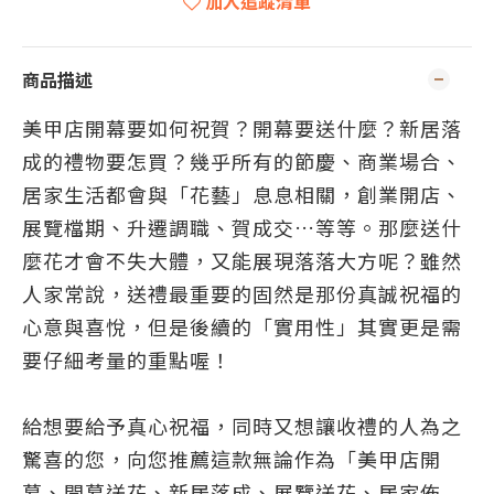
加入追蹤清單
商品描述
美甲店開幕
要如何祝賀？
開幕要送什麼？新居落
成的禮物要怎買？幾乎所有的節慶、商業場合、
居家生活都會與「花藝」息息相關，創業開店、
展覽檔期、升遷調職、賀成交…等等。那麼送什
麼花才會不失大體，又能展現落落大方呢？雖然
人家常說，送禮最重要的固然是那份真誠祝福的
心意與喜悅，但是後續的「實用性」其實更是需
要仔細考量的重點喔！
給想要給予真心祝福，同時又想讓收禮的人為之
驚喜的您，向您推薦這款無論作為「美甲店開
幕、開幕送花、新居落成、展覽送花、居家佈