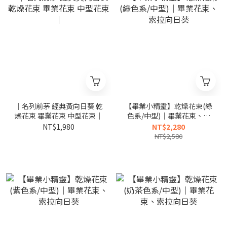
｜名列前茅 經典黃向日葵 乾
【畢業小精靈】乾燥花束(綠
燥花束 畢業花束 中型花束｜
色系/中型)｜畢業花束、索
拉向日葵
NT$1,980
NT$2,280
NT$2,580