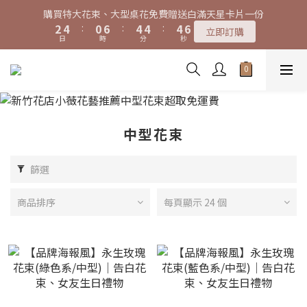
7
9
5
9
9
9
0
2
4
2
2
2
4
3
5
1
7
5
5
5
7
3
5
1
7
5
5
5
7
特大花束、大型桌花黑貓宅配限時免運費！
購買特大花束、大型桌花免費贈送白滿天星卡片一份
6
8
4
8
8
8
1
3
1
1
1
3
2
4
:
0
6
:
4
4
:
4
6
2
4
:
0
6
:
4
4
:
4
6
立即訂購
5
7
3
9
7
7
7
9
立即訂購
0
2
0
0
0
2
日
時
分
秒
日
時
分
秒
1
3
5
3
3
3
5
1
3
5
3
3
3
5
4
6
2
8
6
6
6
8
1
1
0
2
4
2
2
2
4
0
2
4
2
2
2
4
3
5
1
7
5
5
5
7
特大花束、大型桌花黑貓宅配限時免運費！
0
0
1
3
1
1
1
3
1
3
1
1
1
3
2
4
:
0
6
:
4
4
:
4
6
立即訂購
0
2
0
0
0
2
0
2
0
0
0
2
日
時
分
秒
1
3
5
3
3
3
5
1
1
1
1
0
2
4
2
2
2
4
0
0
0
0
1
3
1
1
1
3
中型花束
0
2
0
0
0
2
1
1
0
0
篩選
商品排序
每頁顯示 24 個