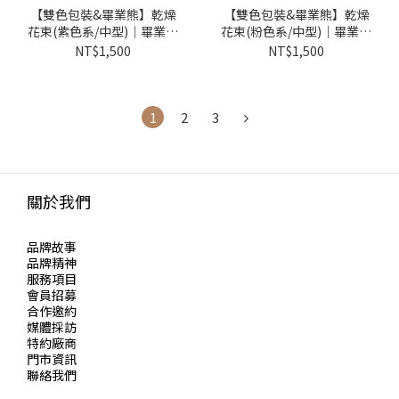
【雙色包裝&畢業熊】乾燥
【雙色包裝&畢業熊】乾燥
花束(紫色系/中型)｜畢業花
花束(粉色系/中型)｜畢業花
束、索拉向日葵
束、索拉向日葵
NT$1,500
NT$1,500
1
2
3
關於我們
品牌故事
品牌精神
服務項目
會員招募
合作邀約
媒體採訪
特約廠商
門市資訊
聯絡我們