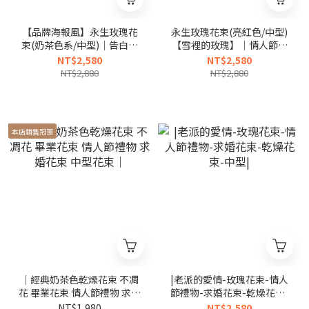
【品牌海報風】永生玫瑰花
永生玫瑰花束(亮紅色/中型)
束(奶茶色系/中型)｜告白花
【雪裡的玫瑰】｜情人節花
束、女友生日禮物
束、畢業花束、聖誕節禮物
NT$2,580
NT$2,580
NT$2,880
NT$2,880
本店銷售冠軍
｜經典奶茶色乾燥花束 不凋
|老派的愛情-玫瑰花束-情人
花 畢業花束 情人節禮物 求婚
節禮物-求婚花束-乾燥花束-
花束 中型花束｜
中型|
NT$1,980
NT$2,580