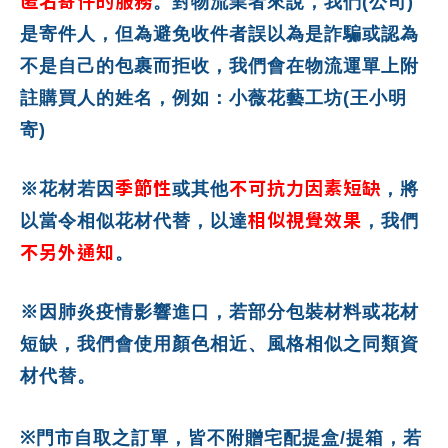
匿名寄件的服務
。對物流業者來說，我們(公司)
是寄件人，但為避免收件者誤以為是詐騙或認為
不是自己的包裹而拒收，我們會在物流運單上附
註購買人的姓名，例如：小薇花藝工坊(王小明
寄)
季節性
不可抗力因素短缺
※花材若因
或其他
，將
相似視覺效果
以當令相似花材代替，以達
，我們
不另外通知
。
※因肺炎疫情影響進口，若部分包裝材料或花材
短缺，我們會使用顏色相近、風格相似之同類資
材代替。
※
門市自取之訂單，皆不附贈宅配提盒
/
提箱，若