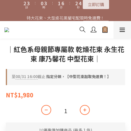
7
8
5
8
6
7
8
9
4
4
7
3
3
4
4
1
1
4
4
2
2
7
7
3
3
特大花束、大型桌花黑貓宅配限時免運費！
特大花束、大型桌花黑貓宅配限時免運費！
6
7
4
7
5
6
9
7
8
9
3
3
6
2
2
3
3
:
:
0
0
3
3
:
:
1
1
6
6
:
:
2
2
9
5
6
3
6
4
9
5
立即訂購
立即訂購
8
9
6
9
7
8
2
2
日
日
時
時
分
分
秒
秒
5
1
1
2
2
2
2
0
0
5
5
1
1
8
4
5
2
5
3
8
4
7
8
5
8
6
7
1
1
4
0
0
1
1
1
1
4
4
0
0
7
3
4
1
4
2
7
3
購買特大花束、大型桌花免費贈送白滿天星卡片一份
6
7
4
7
5
6
0
0
3
0
0
0
0
3
3
6
2
3
:
0
3
:
1
6
:
2
5
6
3
6
4
9
5
立即訂購
2
2
2
日
時
分
秒
5
1
2
2
0
5
1
4
5
2
5
3
8
4
1
1
1
4
0
1
1
4
0
｜紅色系母親節專屬款 乾燥花束 永生花
3
4
1
4
2
7
3
特大花束、大型桌花黑貓宅配限時免運費！
0
0
0
3
0
0
3
2
3
:
0
3
:
1
6
:
2
立即訂購
束 康乃馨花 中型花束｜
2
2
日
時
分
秒
1
2
2
0
5
1
1
1
0
1
1
4
0
0
0
0
0
3
至
08/31 16:00
截止
指定分類，【中型花束超取免運費！】
2
1
0
NT$1,980
以優惠價加購商品
(最多 1 件)