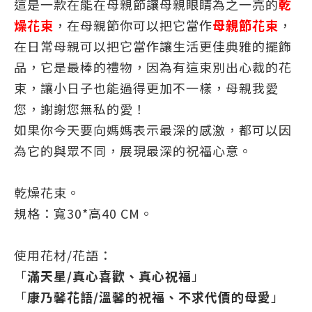
這是一款在能在母親節讓母親眼睛為之一亮的
乾
燥花束
，在母親節你可以把它當作
母親節花束
，
在日常母親可以把它當作讓生活更佳典雅的擺飾
品，
它是最棒的禮物，
因為有這束別出心裁的花
束，讓小日子也能過得更加不一樣，母親我愛
您，謝謝您無私的愛！
如果你今天要向媽媽表示最深的感激，都可以因
為它的與眾不同，展現最深的祝福心意。
乾燥花束。
規格：寬30*高40
CM。
使用花材/花語：
「
滿天星/真心喜歡、真心祝福
」
「
康乃馨花語/溫馨的祝福、不求代價的母愛
」