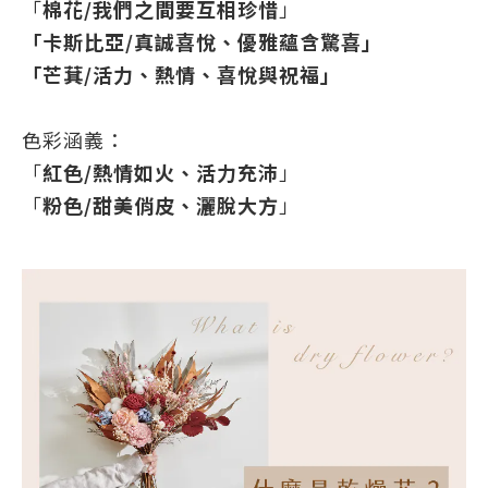
「
棉花/我們之間要互相珍惜
」
「卡斯比亞/真誠喜悅、優雅蘊含驚喜」
「芒萁/活力、熱情、喜悅與祝福」
色彩涵義：
「
紅色/熱情如火、活力充沛
」
「
粉色/甜美俏皮、灑脫大方
」